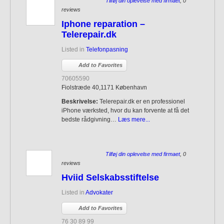
Tilføj din oplevelse med firmaet
, 0
reviews
Iphone reparation –
Telerepair.dk
Listed in
Telefonpasning
Add to Favorites
70605590
Fiolstræde 40,1171 København
Beskrivelse:
Telerepair.dk er en professionel
iPhone værksted, hvor du kan forvente at få det
bedste rådgivning…
Læs mere...
Tilføj din oplevelse med firmaet
, 0
reviews
Hviid Selskabsstiftelse
Listed in
Advokater
Add to Favorites
76 30 89 99