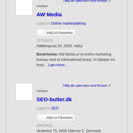
Tilføj din oplevelse med firmaet
, 0
reviews
AW Media
Listed in
Online markedsføring
Add to Favorites
70702870
Høffdingsvej 34, 2500, Valby
Beskrivelse:
AW Media er et online marketing
bureau med et internationalt præg. Vi hjælper en
bred…
Læs mere...
Tilføj din oplevelse med firmaet
, 0
reviews
SEO-butler.dk
Listed in
SEO
Add to Favorites
30555611
Vesterbro 75, 5000 Odense C, Denmark