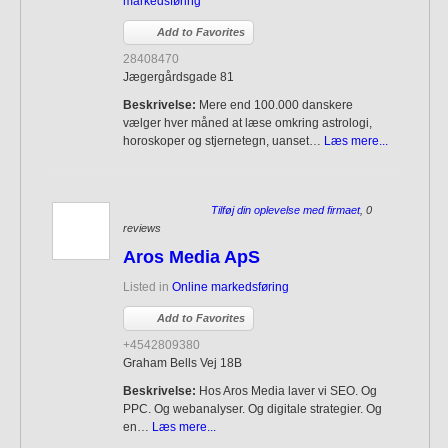
markedsføring
Add to Favorites
28408470
Jægergårdsgade 81
Beskrivelse:
Mere end 100.000 danskere
vælger hver måned at læse omkring astrologi,
horoskoper og stjernetegn, uanset…
Læs mere...
Tilføj din oplevelse med firmaet
, 0
reviews
Aros Media ApS
Listed in
Online markedsføring
Add to Favorites
+4542809380
Graham Bells Vej 18B
Beskrivelse:
Hos Aros Media laver vi SEO. Og
PPC. Og webanalyser. Og digitale strategier. Og
en…
Læs mere...