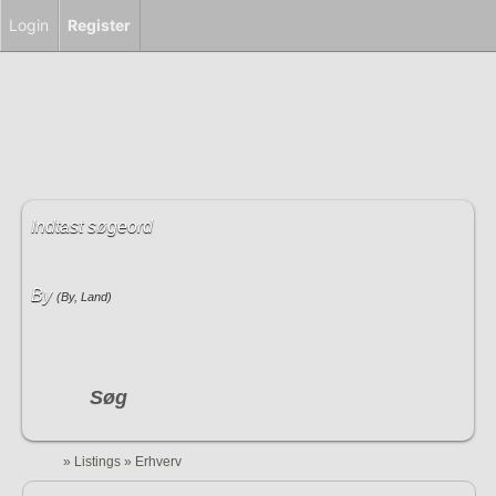
Login
Register
Indtast søgeord
By
(By, Land)
Søg
»
Listings
»
Erhverv