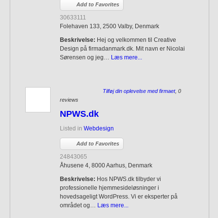
Add to Favorites
30633111
Folehaven 133, 2500 Valby, Denmark
Beskrivelse:
Hej og velkommen til Creative
Design på firmadanmark.dk. Mit navn er Nicolai
Sørensen og jeg…
Læs mere...
Tilføj din oplevelse med firmaet
, 0
reviews
NPWS.dk
Listed in
Webdesign
Add to Favorites
24843065
Åhusene 4, 8000 Aarhus, Denmark
Beskrivelse:
Hos NPWS.dk tilbyder vi
professionelle hjemmesideløsninger i
hovedsageligt WordPress. Vi er eksperter på
området og…
Læs mere...