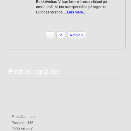
Beskrivelse:
Vi kan levere transportbånd på
ønsket mål. Vi har transportbånd på lager fra
Europas førende…
Læs mere...
1
2
Næste »
Find os også her
FirmaDanmark
Postboks 445
8000 Århus C