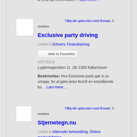
Tilføj din oplevelse med firmaet
, 0
reviews
Exclusive party driving
Listed in
Erhverv
,
Festudlejning
Add to Favorites
42571818
Lygtemagerstien 11. 1th 2300 København
Beskrivelse:
Hos Exclusive-party gør vi os
umage, for at gøre jeres fest til en enestående
tur…
Læs mere...
Tilføj din oplevelse med firmaet
, 0
reviews
Stjernetegn.nu
Listed in
Alternativ behandling
,
Online