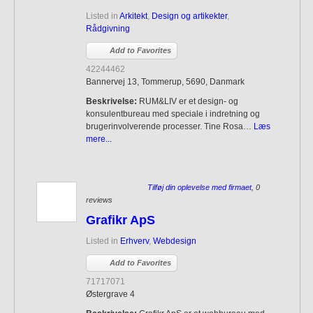
Listed in
Arkitekt
,
Design og artikekter
,
Rådgivning
Add to Favorites
42244462
Bannervej 13, Tommerup, 5690, Danmark
Beskrivelse:
RUM&LIV er et design- og
konsulentbureau med speciale i indretning og
brugerinvolverende processer. Tine Rosa…
Læs
mere...
Tilføj din oplevelse med firmaet
, 0
reviews
Grafikr ApS
Listed in
Erhverv
,
Webdesign
Add to Favorites
71717071
Østergrave 4