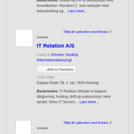
Beskrivelse:
Grafikr ApS er et webbureau med
hovedkontor i Randers C, som arbejder med
webudvikling og…
Læs mere...
Tilføj din oplevelse med firmaet
, 0
reviews
IT Relation A/S
Listed in
Erhverv
,
Hosting
,
Informationsteknologi
Add to Favorites
7026 2988
Dalgas Plads 7B, 1. sal, 7400 Herning
Beskrivelse:
IT Relation tilbyder it-support,
rådgivning, hosting, drift og outsourcing i hele
landet. Vores IT Service…
Læs mere...
Tilføj din oplevelse med firmaet
, 0
reviews