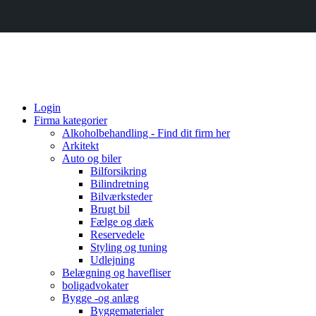
Login
Firma kategorier
Alkoholbehandling - Find dit firm her
Arkitekt
Auto og biler
Bilforsikring
Bilindretning
Bilværksteder
Brugt bil
Fælge og dæk
Reservedele
Styling og tuning
Udlejning
Belægning og havefliser
boligadvokater
Bygge -og anlæg
Byggematerialer