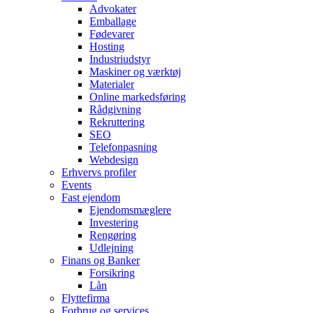
Advokater
Emballage
Fødevarer
Hosting
Industriudstyr
Maskiner og værktøj
Materialer
Online markedsføring
Rådgivning
Rekruttering
SEO
Telefonpasning
Webdesign
Erhvervs profiler
Events
Fast ejendom
Ejendomsmæglere
Investering
Rengøring
Udlejning
Finans og Banker
Forsikring
Lån
Flyttefirma
Forbrug og services