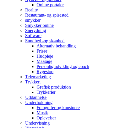
Online portaler
Reality
Restaurant- og spisested
smykker
Smykker online
Snerydning
Software
Sundhed -og skønhed
Alternativ behandling
Frisør
Hudpleje
Massage
Personlig udvikling og coach
Rygestop
Telemarketing
Trykkeri
Grafisk produktion
Trykkerier
Uddannelse
Underholdning
Fotografer og kunstnere
Musik
Oplevelser
Undervisning