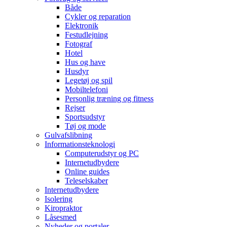
Både
Cykler og reparation
Elektronik
Festudlejning
Fotograf
Hotel
Hus og have
Husdyr
Legetøj og spil
Mobiltelefoni
Personlig træning og fitness
Rejser
Sportsudstyr
Tøj og mode
Gulvafslibning
Informationsteknologi
Computerudstyr og PC
Internetudbydere
Online guides
Teleselskaber
Internetudbydere
Isolering
Kiropraktor
Låsesmed
Nyheder og portaler