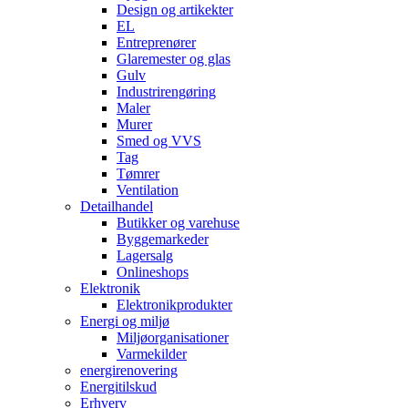
Design og artikekter
EL
Entreprenører
Glaremester og glas
Gulv
Industrirengøring
Maler
Murer
Smed og VVS
Tag
Tømrer
Ventilation
Detailhandel
Butikker og varehuse
Byggemarkeder
Lagersalg
Onlineshops
Elektronik
Elektronikprodukter
Energi og miljø
Miljøorganisationer
Varmekilder
energirenovering
Energitilskud
Erhverv