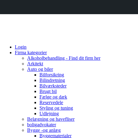
Login
Firma kategorier
Alkoholbehandling - Find dit firm her
Arkitekt
Auto og biler
Bilforsikring
Bilindretning
Bilværksteder
Brugt bil
Fælge og dæk
Reservedele
Styling og tuning
Udlejning
Belægning og havefliser
boligadvokater
Bygge -og anlæg
Byggematerialer