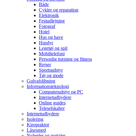
Både
Cykler og reparation
Elektronik
Festudlejning
Fotograf
Hotel
Hus og have
Husdyr
Legetøj og spil
Mobiltelefoni
Personlig træning og fitness
Rejser
Sportsudstyr
Tøj og mode
Gulvafslibning
Informationsteknologi
Computerudstyr og PC
Internetudbydere
Online guides
Teleselskaber
Internetudbydere
Isolering
Kiropraktor
Låsesmed
Nyheder og portaler