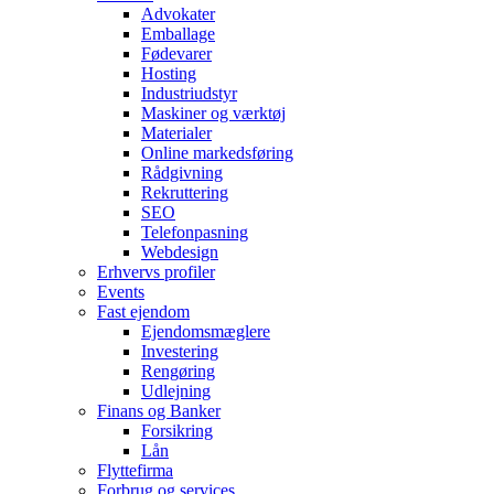
Advokater
Emballage
Fødevarer
Hosting
Industriudstyr
Maskiner og værktøj
Materialer
Online markedsføring
Rådgivning
Rekruttering
SEO
Telefonpasning
Webdesign
Erhvervs profiler
Events
Fast ejendom
Ejendomsmæglere
Investering
Rengøring
Udlejning
Finans og Banker
Forsikring
Lån
Flyttefirma
Forbrug og services