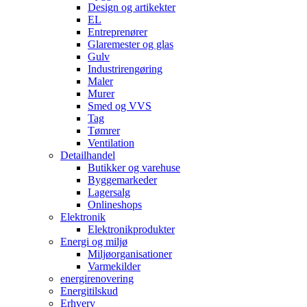
Design og artikekter
EL
Entreprenører
Glaremester og glas
Gulv
Industrirengøring
Maler
Murer
Smed og VVS
Tag
Tømrer
Ventilation
Detailhandel
Butikker og varehuse
Byggemarkeder
Lagersalg
Onlineshops
Elektronik
Elektronikprodukter
Energi og miljø
Miljøorganisationer
Varmekilder
energirenovering
Energitilskud
Erhverv