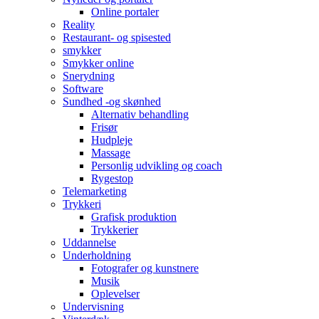
Online portaler
Reality
Restaurant- og spisested
smykker
Smykker online
Snerydning
Software
Sundhed -og skønhed
Alternativ behandling
Frisør
Hudpleje
Massage
Personlig udvikling og coach
Rygestop
Telemarketing
Trykkeri
Grafisk produktion
Trykkerier
Uddannelse
Underholdning
Fotografer og kunstnere
Musik
Oplevelser
Undervisning