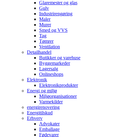
Glaremester og glas
Gulv
Industrirengøring
Maler
Murer
Smed og VVS
Tag
Tømrer
Ventilation
Detailhandel
Butikker og varehuse
Byggemarkeder
Lagersalg
Onlineshops
Elektronik
Elektronikprodukter
Energi og miljø
Miljøorganisationer
Varmekilder
energirenovering
Energitilskud
Erhverv
Advokater
Emballage
Fødevarer