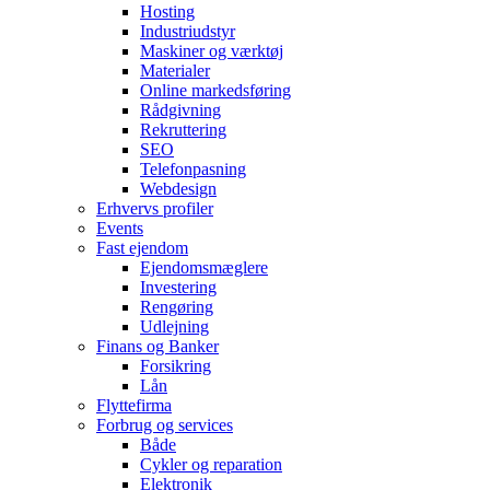
Hosting
Industriudstyr
Maskiner og værktøj
Materialer
Online markedsføring
Rådgivning
Rekruttering
SEO
Telefonpasning
Webdesign
Erhvervs profiler
Events
Fast ejendom
Ejendomsmæglere
Investering
Rengøring
Udlejning
Finans og Banker
Forsikring
Lån
Flyttefirma
Forbrug og services
Både
Cykler og reparation
Elektronik