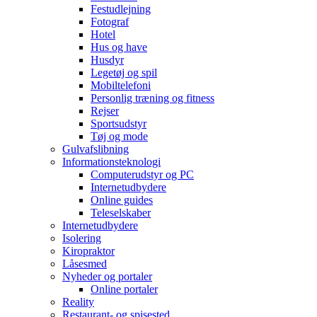
Festudlejning
Fotograf
Hotel
Hus og have
Husdyr
Legetøj og spil
Mobiltelefoni
Personlig træning og fitness
Rejser
Sportsudstyr
Tøj og mode
Gulvafslibning
Informationsteknologi
Computerudstyr og PC
Internetudbydere
Online guides
Teleselskaber
Internetudbydere
Isolering
Kiropraktor
Låsesmed
Nyheder og portaler
Online portaler
Reality
Restaurant- og spisested