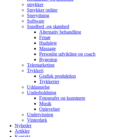
smykker
Smykker online
Snerydning
Software
Sundhed -og skønhed
Alternativ behandling
Frisør
Hudpleje
Massage
Personlig udvikling og coach
Rygestop
Telemarketing
Trykkeri
Grafisk produktion
Trykkerier
Uddannelse
Underholdning
Fotografer og kunstnere
Musik
Oplevelser
Undervisning
Vinterdæk
Nyheder
Artikler
Kontakt