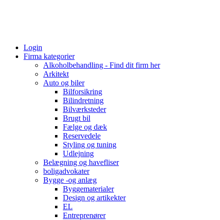
Login
Firma kategorier
Alkoholbehandling - Find dit firm her
Arkitekt
Auto og biler
Bilforsikring
Bilindretning
Bilværksteder
Brugt bil
Fælge og dæk
Reservedele
Styling og tuning
Udlejning
Belægning og havefliser
boligadvokater
Bygge -og anlæg
Byggematerialer
Design og artikekter
EL
Entreprenører