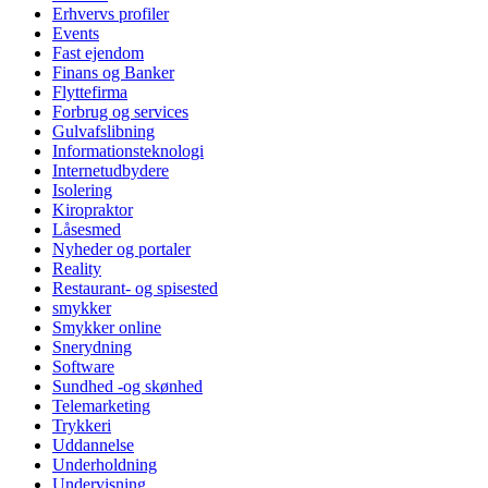
Erhvervs profiler
Events
Fast ejendom
Finans og Banker
Flyttefirma
Forbrug og services
Gulvafslibning
Informationsteknologi
Internetudbydere
Isolering
Kiropraktor
Låsesmed
Nyheder og portaler
Reality
Restaurant- og spisested
smykker
Smykker online
Snerydning
Software
Sundhed -og skønhed
Telemarketing
Trykkeri
Uddannelse
Underholdning
Undervisning