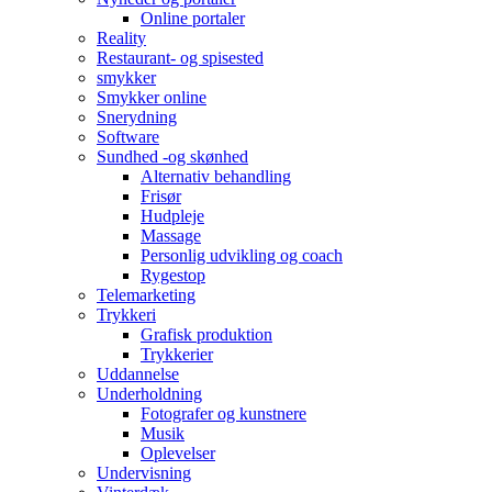
Online portaler
Reality
Restaurant- og spisested
smykker
Smykker online
Snerydning
Software
Sundhed -og skønhed
Alternativ behandling
Frisør
Hudpleje
Massage
Personlig udvikling og coach
Rygestop
Telemarketing
Trykkeri
Grafisk produktion
Trykkerier
Uddannelse
Underholdning
Fotografer og kunstnere
Musik
Oplevelser
Undervisning