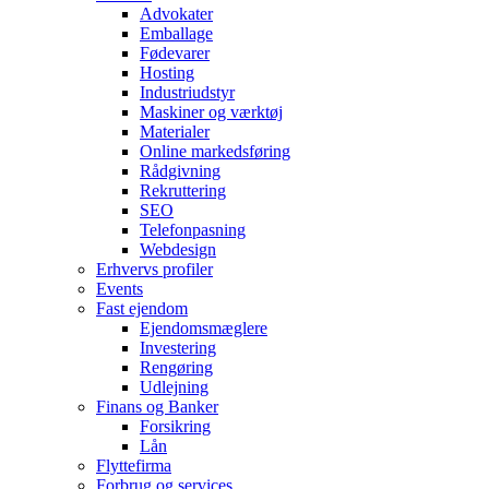
Advokater
Emballage
Fødevarer
Hosting
Industriudstyr
Maskiner og værktøj
Materialer
Online markedsføring
Rådgivning
Rekruttering
SEO
Telefonpasning
Webdesign
Erhvervs profiler
Events
Fast ejendom
Ejendomsmæglere
Investering
Rengøring
Udlejning
Finans og Banker
Forsikring
Lån
Flyttefirma
Forbrug og services