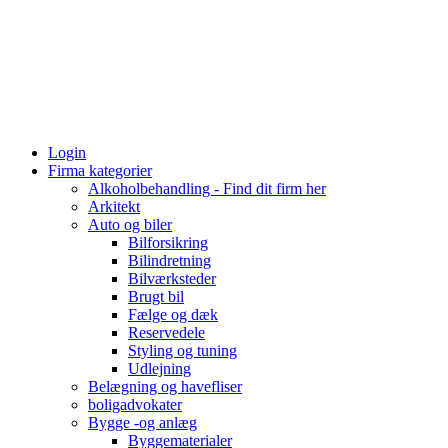
Login
Firma kategorier
Alkoholbehandling - Find dit firm her
Arkitekt
Auto og biler
Bilforsikring
Bilindretning
Bilværksteder
Brugt bil
Fælge og dæk
Reservedele
Styling og tuning
Udlejning
Belægning og havefliser
boligadvokater
Bygge -og anlæg
Byggematerialer