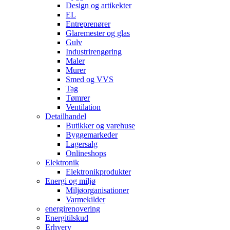
Design og artikekter
EL
Entreprenører
Glaremester og glas
Gulv
Industrirengøring
Maler
Murer
Smed og VVS
Tag
Tømrer
Ventilation
Detailhandel
Butikker og varehuse
Byggemarkeder
Lagersalg
Onlineshops
Elektronik
Elektronikprodukter
Energi og miljø
Miljøorganisationer
Varmekilder
energirenovering
Energitilskud
Erhverv