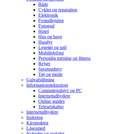
Både
Cykler og reparation
Elektronik
Festudlejning
Fotograf
Hotel
Hus og have
Husdyr
Legetøj og spil
Mobiltelefoni
Personlig træning og fitness
Rejser
Sportsudstyr
Tøj og mode
Gulvafslibning
Informationsteknologi
Computerudstyr og PC
Internetudbydere
Online guides
Teleselskaber
Internetudbydere
Isolering
Kiropraktor
Låsesmed
Nyheder og portaler