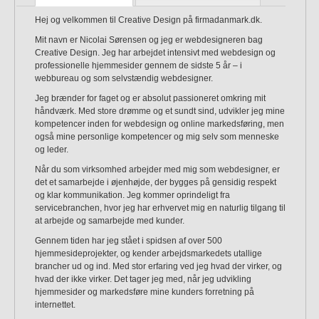
Hej og velkommen til Creative Design på firmadanmark.dk.
Mit navn er Nicolai Sørensen og jeg er webdesigneren bag
Creative Design. Jeg har arbejdet intensivt med webdesign og
professionelle hjemmesider gennem de sidste 5 år – i
webbureau og som selvstændig webdesigner.
Jeg brænder for faget og er absolut passioneret omkring mit
håndværk. Med store drømme og et sundt sind, udvikler jeg mine
kompetencer inden for webdesign og online markedsføring, men
også mine personlige kompetencer og mig selv som menneske
og leder.
Når du som virksomhed arbejder med mig som webdesigner, er
det et samarbejde i øjenhøjde, der bygges på gensidig respekt
og klar kommunikation. Jeg kommer oprindeligt fra
servicebranchen, hvor jeg har erhvervet mig en naturlig tilgang til
at arbejde og samarbejde med kunder.
Gennem tiden har jeg stået i spidsen af over 500
hjemmesideprojekter, og kender arbejdsmarkedets utallige
brancher ud og ind. Med stor erfaring ved jeg hvad der virker, og
hvad der ikke virker. Det tager jeg med, når jeg udvikling
hjemmesider og markedsføre mine kunders forretning på
internettet.