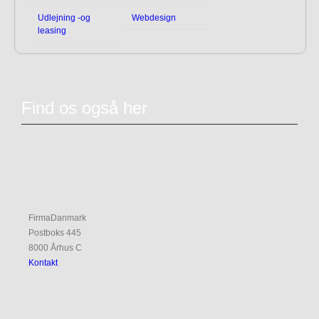
Udlejning -og
Webdesign
leasing
Find os også her
FirmaDanmark
Postboks 445
8000 Århus C
Kontakt