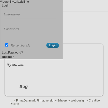
Videre til værktøjslinje
Login
Username
Password
Remember Me
Indtast søgeord
Lost Password?
Register
By
(By, Land)
Søg
»
FirmaDanmark Firmaoversigt
»
Erhverv
»
Webdesign
»
Creative
Design