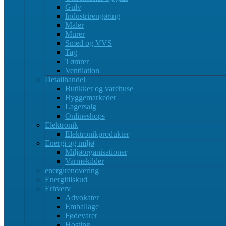
Gulv
Industrirengøring
Maler
Murer
Smed og VVS
Tag
Tømrer
Ventilation
Detailhandel
Butikker og varehuse
Byggemarkeder
Lagersalg
Onlineshops
Elektronik
Elektronikprodukter
Energi og miljø
Miljøorganisationer
Varmekilder
energirenovering
Energitilskud
Erhverv
Advokater
Emballage
Fødevarer
Hosting