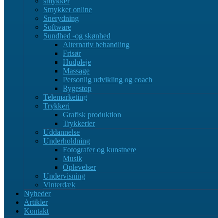
smykker
Smykker online
Snerydning
Software
Sundhed -og skønhed
Alternativ behandling
Frisør
Hudpleje
Massage
Personlig udvikling og coach
Rygestop
Telemarketing
Trykkeri
Grafisk produktion
Trykkerier
Uddannelse
Underholdning
Fotografer og kunstnere
Musik
Oplevelser
Undervisning
Vinterdæk
Nyheder
Artikler
Kontakt