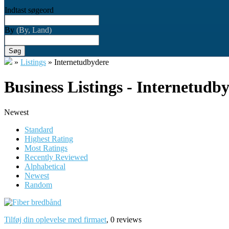
Indtast søgeord
By
(By, Land)
Søg
»
Listings
»
Internetudbydere
Business Listings - Internetudb
Newest
Standard
Highest Rating
Most Ratings
Recently Reviewed
Alphabetical
Newest
Random
Tilføj din oplevelse med firmaet
, 0 reviews