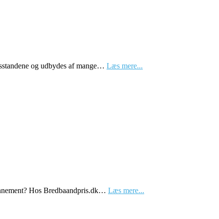
 husstandene og udbydes af mange…
Læs mere...
 abonnement? Hos Bredbaandpris.dk…
Læs mere...