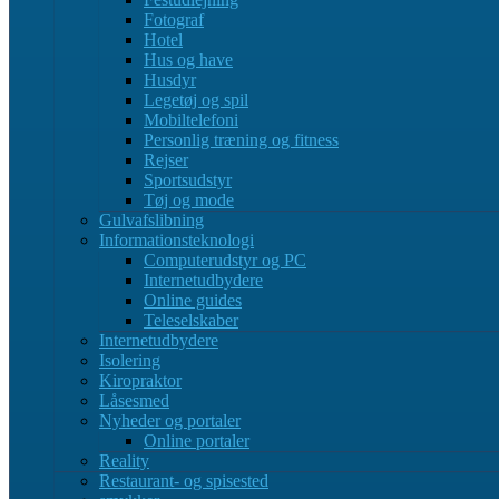
Fotograf
Hotel
Hus og have
Husdyr
Legetøj og spil
Mobiltelefoni
Personlig træning og fitness
Rejser
Sportsudstyr
Tøj og mode
Gulvafslibning
Informationsteknologi
Computerudstyr og PC
Internetudbydere
Online guides
Teleselskaber
Internetudbydere
Isolering
Kiropraktor
Låsesmed
Nyheder og portaler
Online portaler
Reality
Restaurant- og spisested