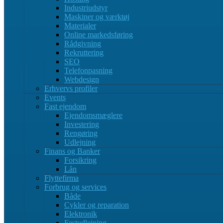
Industriudstyr
Maskiner og værktøj
Materialer
Online markedsføring
Rådgivning
Rekruttering
SEO
Telefonpasning
Webdesign
Erhvervs profiler
Events
Fast ejendom
Ejendomsmæglere
Investering
Rengøring
Udlejning
Finans og Banker
Forsikring
Lån
Flyttefirma
Forbrug og services
Både
Cykler og reparation
Elektronik
Festudlejning