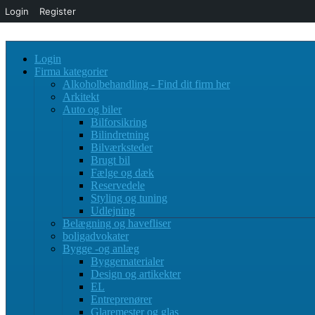
Login
Register
Login
Firma kategorier
Alkoholbehandling - Find dit firm her
Arkitekt
Auto og biler
Bilforsikring
Bilindretning
Bilværksteder
Brugt bil
Fælge og dæk
Reservedele
Styling og tuning
Udlejning
Belægning og havefliser
boligadvokater
Bygge -og anlæg
Byggematerialer
Design og artikekter
EL
Entreprenører
Glaremester og glas