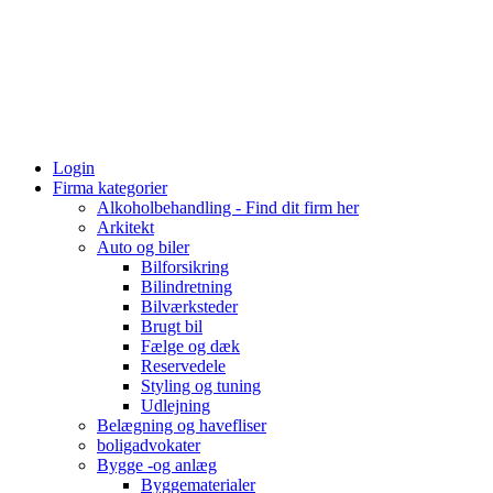
Login
Firma kategorier
Alkoholbehandling - Find dit firm her
Arkitekt
Auto og biler
Bilforsikring
Bilindretning
Bilværksteder
Brugt bil
Fælge og dæk
Reservedele
Styling og tuning
Udlejning
Belægning og havefliser
boligadvokater
Bygge -og anlæg
Byggematerialer