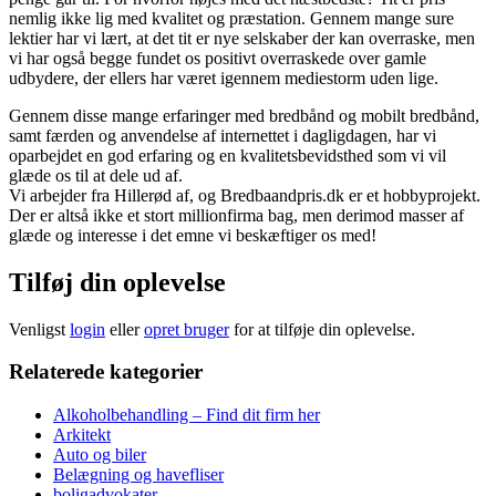
nemlig ikke lig med kvalitet og præstation. Gennem mange sure
lektier har vi lært, at det tit er nye selskaber der kan overraske, men
vi har også begge fundet os positivt overraskede over gamle
udbydere, der ellers har været igennem mediestorm uden lige.
Gennem disse mange erfaringer med bredbånd og mobilt bredbånd,
samt færden og anvendelse af internettet i dagligdagen, har vi
oparbejdet en god erfaring og en kvalitetsbevidsthed som vi vil
glæde os til at dele ud af.
Vi arbejder fra Hillerød af, og Bredbaandpris.dk er et hobbyprojekt.
Der er altså ikke et stort millionfirma bag, men derimod masser af
glæde og interesse i det emne vi beskæftiger os med!
Tilføj din oplevelse
Venligst
login
eller
opret bruger
for at tilføje din oplevelse.
Relaterede kategorier
Alkoholbehandling – Find dit firm her
Arkitekt
Auto og biler
Belægning og havefliser
boligadvokater