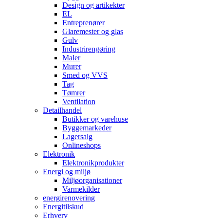
Design og artikekter
EL
Entreprenører
Glaremester og glas
Gulv
Industrirengøring
Maler
Murer
Smed og VVS
Tag
Tømrer
Ventilation
Detailhandel
Butikker og varehuse
Byggemarkeder
Lagersalg
Onlineshops
Elektronik
Elektronikprodukter
Energi og miljø
Miljøorganisationer
Varmekilder
energirenovering
Energitilskud
Erhverv