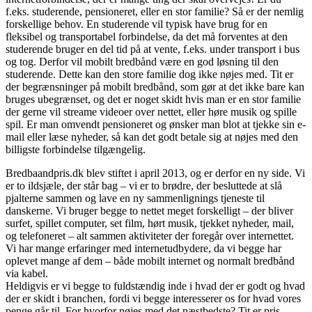
f.eks. studerende, pensioneret, eller en stor familie? Så er der nemlig
forskellige behov. En studerende vil typisk have brug for en
fleksibel og transportabel forbindelse, da det må forventes at den
studerende bruger en del tid på at vente, f.eks. under transport i bus
og tog. Derfor vil mobilt bredbånd være en god løsning til den
studerende. Dette kan den store familie dog ikke nøjes med. Tit er
der begrænsninger på mobilt bredbånd, som gør at det ikke bare kan
bruges ubegrænset, og det er noget skidt hvis man er en stor familie
der gerne vil streame videoer over nettet, eller høre musik og spille
spil. Er man omvendt pensioneret og ønsker man blot at tjekke sin e-
mail eller læse nyheder, så kan det godt betale sig at nøjes med den
billigste forbindelse tilgængelig.
Bredbaandpris.dk blev stiftet i april 2013, og er derfor en ny side. Vi
er to ildsjæle, der står bag – vi er to brødre, der besluttede at slå
pjalterne sammen og lave en ny sammenlignings tjeneste til
danskerne. Vi bruger begge to nettet meget forskelligt – der bliver
surfet, spillet computer, set film, hørt musik, tjekket nyheder, mail,
og telefoneret – alt sammen aktiviteter der foregår over internettet.
Vi har mange erfaringer med internetudbydere, da vi begge har
oplevet mange af dem – både mobilt internet og normalt bredbånd
via kabel.
Heldigvis er vi begge to fuldstændig inde i hvad der er godt og hvad
der er skidt i branchen, fordi vi begge interesserer os for hvad vores
penge går til. For hvorfor nøjes med det næstbedste? Tit er pris