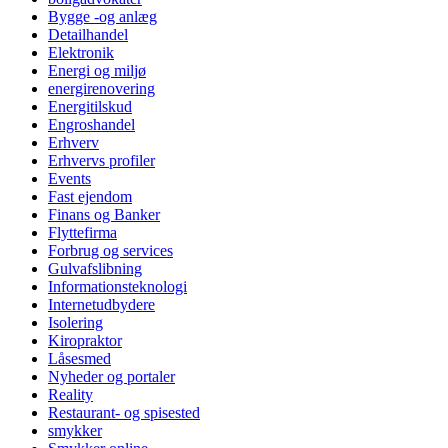
Bygge -og anlæg
Detailhandel
Elektronik
Energi og miljø
energirenovering
Energitilskud
Engroshandel
Erhverv
Erhvervs profiler
Events
Fast ejendom
Finans og Banker
Flyttefirma
Forbrug og services
Gulvafslibning
Informationsteknologi
Internetudbydere
Isolering
Kiropraktor
Låsesmed
Nyheder og portaler
Reality
Restaurant- og spisested
smykker