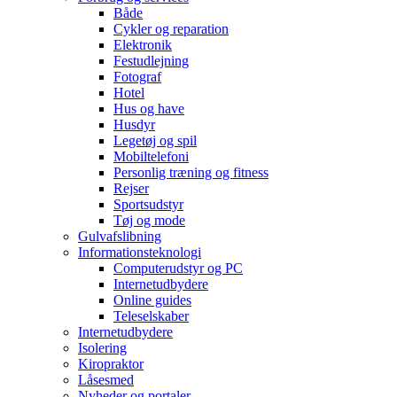
Både
Cykler og reparation
Elektronik
Festudlejning
Fotograf
Hotel
Hus og have
Husdyr
Legetøj og spil
Mobiltelefoni
Personlig træning og fitness
Rejser
Sportsudstyr
Tøj og mode
Gulvafslibning
Informationsteknologi
Computerudstyr og PC
Internetudbydere
Online guides
Teleselskaber
Internetudbydere
Isolering
Kiropraktor
Låsesmed
Nyheder og portaler