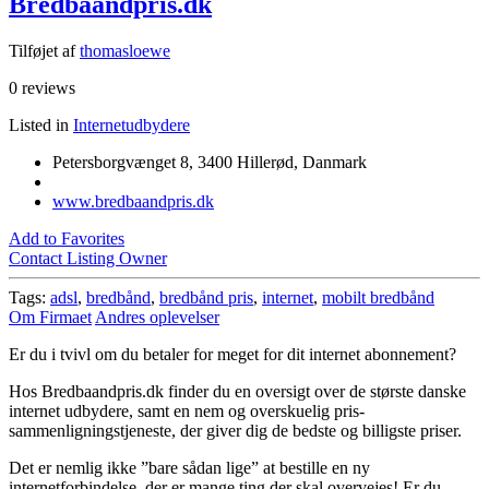
Bredbaandpris.dk
Tilføjet af
thomasloewe
0 reviews
Listed in
Internetudbydere
Petersborgvænget 8, 3400 Hillerød, Danmark
www.bredbaandpris.dk
Add to Favorites
Contact Listing Owner
Tags:
adsl
,
bredbånd
,
bredbånd pris
,
internet
,
mobilt bredbånd
Om Firmaet
Andres oplevelser
Er du i tvivl om du betaler for meget for dit internet abonnement?
Hos Bredbaandpris.dk finder du en oversigt over de største danske
internet udbydere, samt en nem og overskuelig pris-
sammenligningstjeneste, der giver dig de bedste og billigste priser.
Det er nemlig ikke ”bare sådan lige” at bestille en ny
internetforbindelse, der er mange ting der skal overvejes! Er du