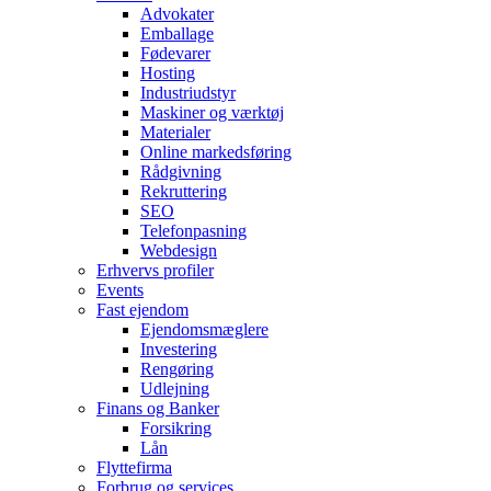
Advokater
Emballage
Fødevarer
Hosting
Industriudstyr
Maskiner og værktøj
Materialer
Online markedsføring
Rådgivning
Rekruttering
SEO
Telefonpasning
Webdesign
Erhvervs profiler
Events
Fast ejendom
Ejendomsmæglere
Investering
Rengøring
Udlejning
Finans og Banker
Forsikring
Lån
Flyttefirma
Forbrug og services