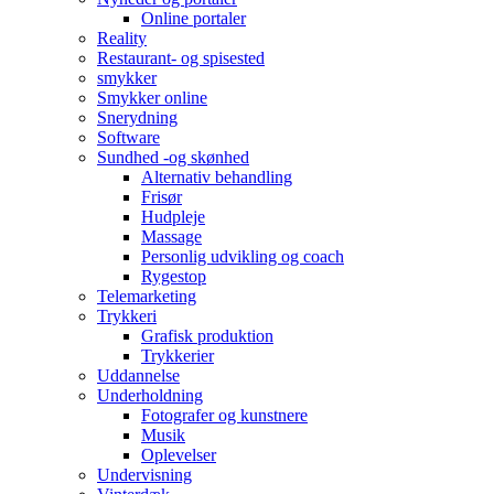
Online portaler
Reality
Restaurant- og spisested
smykker
Smykker online
Snerydning
Software
Sundhed -og skønhed
Alternativ behandling
Frisør
Hudpleje
Massage
Personlig udvikling og coach
Rygestop
Telemarketing
Trykkeri
Grafisk produktion
Trykkerier
Uddannelse
Underholdning
Fotografer og kunstnere
Musik
Oplevelser
Undervisning