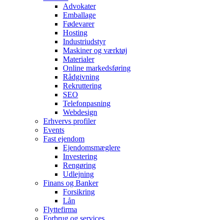
Advokater
Emballage
Fødevarer
Hosting
Industriudstyr
Maskiner og værktøj
Materialer
Online markedsføring
Rådgivning
Rekruttering
SEO
Telefonpasning
Webdesign
Erhvervs profiler
Events
Fast ejendom
Ejendomsmæglere
Investering
Rengøring
Udlejning
Finans og Banker
Forsikring
Lån
Flyttefirma
Forbrug og services