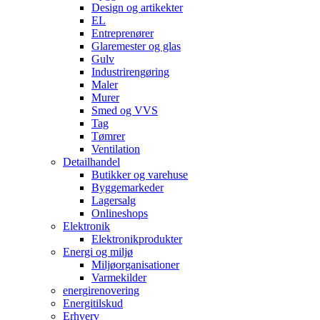
Design og artikekter
EL
Entreprenører
Glaremester og glas
Gulv
Industrirengøring
Maler
Murer
Smed og VVS
Tag
Tømrer
Ventilation
Detailhandel
Butikker og varehuse
Byggemarkeder
Lagersalg
Onlineshops
Elektronik
Elektronikprodukter
Energi og miljø
Miljøorganisationer
Varmekilder
energirenovering
Energitilskud
Erhverv