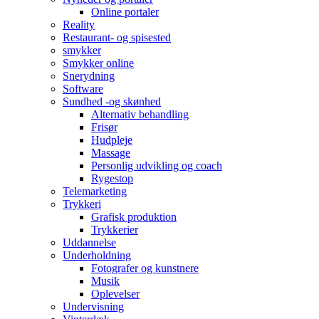
Online portaler
Reality
Restaurant- og spisested
smykker
Smykker online
Snerydning
Software
Sundhed -og skønhed
Alternativ behandling
Frisør
Hudpleje
Massage
Personlig udvikling og coach
Rygestop
Telemarketing
Trykkeri
Grafisk produktion
Trykkerier
Uddannelse
Underholdning
Fotografer og kunstnere
Musik
Oplevelser
Undervisning