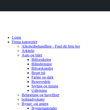
Login
Firma kategorier
Alkoholbehandling - Find dit firm her
Arkitekt
Auto og biler
Bilforsikring
Bilindretning
Bilværksteder
Brugt bil
Fælge og dæk
Reservedele
Styling og tuning
Udlejning
Belægning og havefliser
boligadvokater
Bygge -og anlæg
Byggematerialer