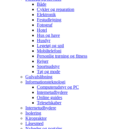
Både
Cykler og reparation
Elektronik
Festudlejning
Fotograf
Hotel
Hus og have
Husdyr
Legetøj og spil
Mobiltelefoni
Personlig træning og fitness
Rejser
Sportsudstyr
Tøj og mode
Gulvafslibning
Informationsteknologi
Computerudstyr og PC
Internetudbydere
Online guides
Teleselskaber
Internetudbydere
Isolering
Kiropraktor
Låsesmed
Nyheder og portaler