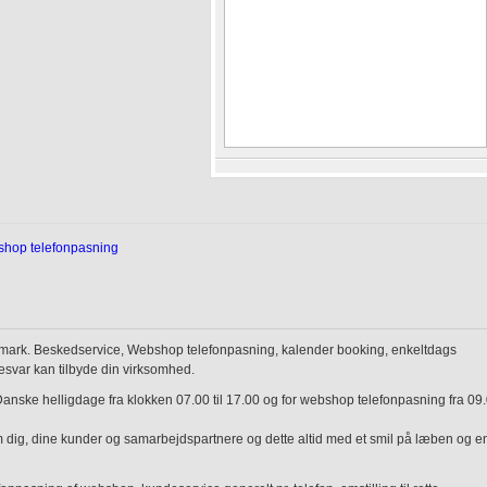
hop telefonpasning
Danmark. Beskedservice, Webshop telefonpasning, kalender booking, enkeltdags
elesvar kan tilbyde din virksomhed.
anske helligdage fra klokken 07.00 til 17.00 og for webshop telefonpasning fra 09
m dig, dine kunder og samarbejdspartnere og dette altid med et smil på læben og e