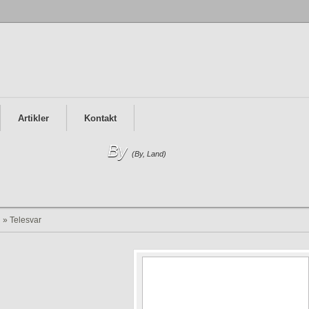
Artikler
Kontakt
By
(By, Land)
g
»
Telesvar