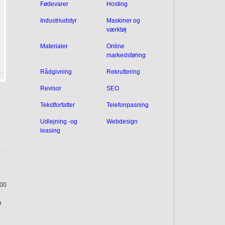
Fødevarer
Hosting
Industriudstyr
Maskiner og
værktøj
Materialer
Online
markedsføring
Rådgivning
Rekruttering
Revisor
SEO
Tekstforfatter
Telefonpasning
Udlejning -og
Webdesign
leasing
.00
n