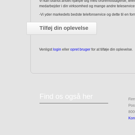
Vi kan blandt andet hjælpe dig med ordremodtagelse, telefon
medarbejder i din virksomhed og mange andre teleservices. 
-Vi yder markedets bedste telefonservice og dette til en forn
Tilføj din oplevelse
Venligst
login
eller
opret bruger
for at tilføje din oplevelse.
Find os også her
Fir
Pos
800
Kon