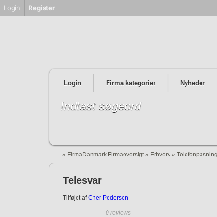
Login
Register
Login
Firma kategorier
Nyheder
Indtast søgeord
»
FirmaDanmark Firmaoversigt
»
Erhverv
»
Telefonpasnin
Telesvar
Tilføjet af
Cher Pedersen
0 reviews