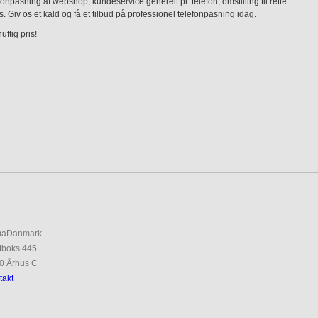
pasning af webshop, kundeservice generelt pr. telefon, omstilling til rette
Giv os et kald og få et tilbud på professionel telefonpasning idag.
uftig pris!
maDanmark
tboks 445
0 Århus C
takt