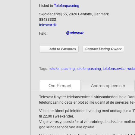
Listed in
Telefonpasning
Skjoldagervej 55, 2820 Gentofte, Danmark
88433333
telesvar.dk
@telesvar
Følg:
Add to Favorites
Contact Listing Owner
Tags:
telefon pasning
,
telefonpasning
,
telefonservice
,
webs
Om Firmaet
Andres oplevelser
Telesvar tilbyder telefonservice til virksomheder i hele 
telefonpasning dette er blot et lille udsnit af de services T
Vi holder åbent på telefonen hver dag med undtagelse af D
til 22.00 i weekender.
Vi gør vores ypperste for at viderebringe budskaber melle
god kundeservice ved alle opkald.