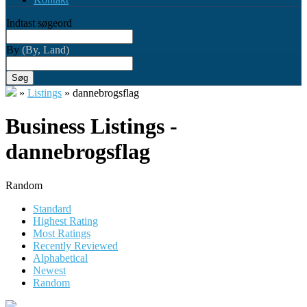
Indtast søgeord
By
(By, Land)
Søg
»
Listings
»
dannebrogsflag
Business Listings -
dannebrogsflag
Random
Standard
Highest Rating
Most Ratings
Recently Reviewed
Alphabetical
Newest
Random