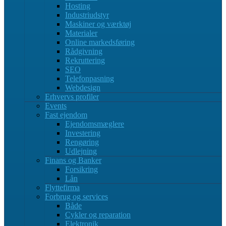
Hosting
Industriudstyr
Maskiner og værktøj
Materialer
Online markedsføring
Rådgivning
Rekruttering
SEO
Telefonpasning
Webdesign
Erhvervs profiler
Events
Fast ejendom
Ejendomsmæglere
Investering
Rengøring
Udlejning
Finans og Banker
Forsikring
Lån
Flyttefirma
Forbrug og services
Både
Cykler og reparation
Elektronik