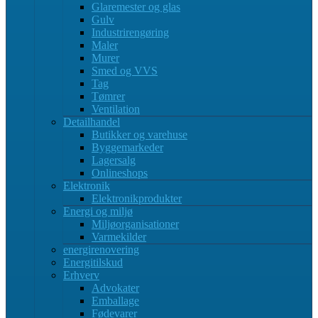
Glaremester og glas
Gulv
Industrirengøring
Maler
Murer
Smed og VVS
Tag
Tømrer
Ventilation
Detailhandel
Butikker og varehuse
Byggemarkeder
Lagersalg
Onlineshops
Elektronik
Elektronikprodukter
Energi og miljø
Miljøorganisationer
Varmekilder
energirenovering
Energitilskud
Erhverv
Advokater
Emballage
Fødevarer