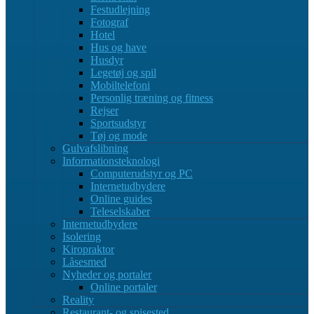
Festudlejning
Fotograf
Hotel
Hus og have
Husdyr
Legetøj og spil
Mobiltelefoni
Personlig træning og fitness
Rejser
Sportsudstyr
Tøj og mode
Gulvafslibning
Informationsteknologi
Computerudstyr og PC
Internetudbydere
Online guides
Teleselskaber
Internetudbydere
Isolering
Kiropraktor
Låsesmed
Nyheder og portaler
Online portaler
Reality
Restaurant- og spisested