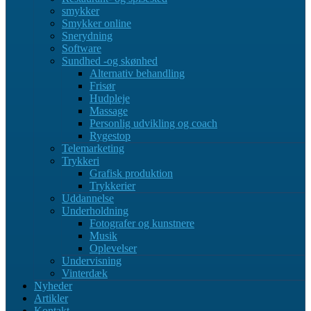
smykker
Smykker online
Snerydning
Software
Sundhed -og skønhed
Alternativ behandling
Frisør
Hudpleje
Massage
Personlig udvikling og coach
Rygestop
Telemarketing
Trykkeri
Grafisk produktion
Trykkerier
Uddannelse
Underholdning
Fotografer og kunstnere
Musik
Oplevelser
Undervisning
Vinterdæk
Nyheder
Artikler
Kontakt