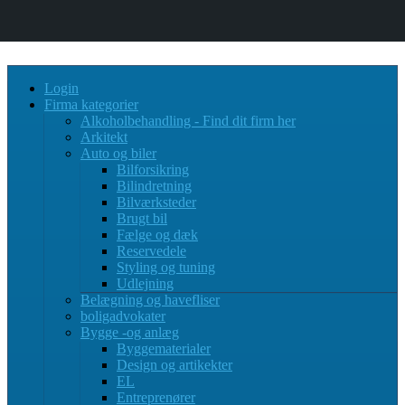
Login
Firma kategorier
Alkoholbehandling - Find dit firm her
Arkitekt
Auto og biler
Bilforsikring
Bilindretning
Bilværksteder
Brugt bil
Fælge og dæk
Reservedele
Styling og tuning
Udlejning
Belægning og havefliser
boligadvokater
Bygge -og anlæg
Byggematerialer
Design og artikekter
EL
Entreprenører