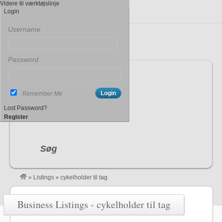
Videre til værktøjslinje
Login
Username
Password
Indtast søgeord
Remember Me
By
(By, Land)
Lost Password?
Register
Søg
»
Listings
»
cykelholder til tag
Business Listings - cykelholder til tag