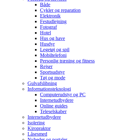
Både
Cykler og reparation
Elektronik
Festudlejning
Fotograf
Hotel
Hus og have
Husdyr
Legetøj og spil
Mobiltelefoni
Personlig træning og fitness
Rejser
Sportsudstyr
Tøj og mode
Gulvafslibning
Informationsteknologi
Computerudstyr og PC
Internetudbydere
Online guides
Teleselskaber
Internetudbydere
Isolering
Kiropraktor
Låsesmed
Nyheder og portaler