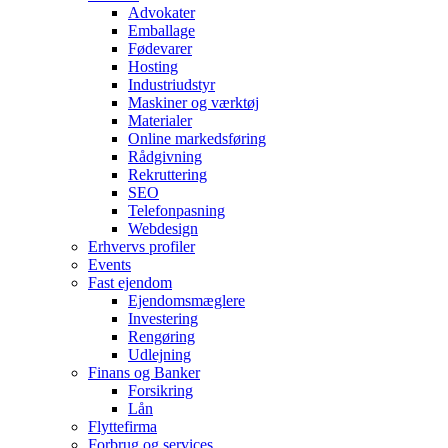
Advokater
Emballage
Fødevarer
Hosting
Industriudstyr
Maskiner og værktøj
Materialer
Online markedsføring
Rådgivning
Rekruttering
SEO
Telefonpasning
Webdesign
Erhvervs profiler
Events
Fast ejendom
Ejendomsmæglere
Investering
Rengøring
Udlejning
Finans og Banker
Forsikring
Lån
Flyttefirma
Forbrug og services