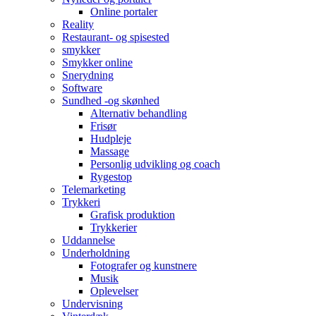
Online portaler
Reality
Restaurant- og spisested
smykker
Smykker online
Snerydning
Software
Sundhed -og skønhed
Alternativ behandling
Frisør
Hudpleje
Massage
Personlig udvikling og coach
Rygestop
Telemarketing
Trykkeri
Grafisk produktion
Trykkerier
Uddannelse
Underholdning
Fotografer og kunstnere
Musik
Oplevelser
Undervisning