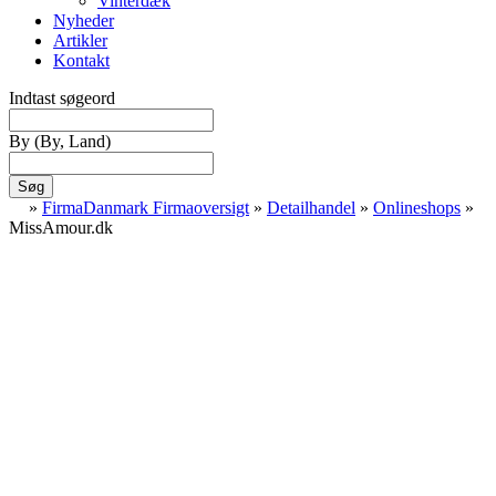
Vinterdæk
Nyheder
Artikler
Kontakt
Indtast søgeord
By
(By, Land)
Søg
»
FirmaDanmark Firmaoversigt
»
Detailhandel
»
Onlineshops
»
MissAmour.dk