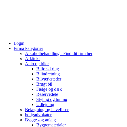
Login
Firma kategorier
Alkoholbehandling - Find dit firm her
Arkitekt
Auto og biler
Bilforsikring
Bilindretning
Bilværksteder
Brugt bil
Fælge og dæk
Reservedele
Styling og tuning
Udlejning
Belægning og havefliser
boligadvokater
Bygge -og anlæg
Byggematerialer