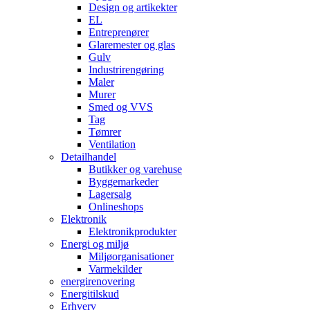
Design og artikekter
EL
Entreprenører
Glaremester og glas
Gulv
Industrirengøring
Maler
Murer
Smed og VVS
Tag
Tømrer
Ventilation
Detailhandel
Butikker og varehuse
Byggemarkeder
Lagersalg
Onlineshops
Elektronik
Elektronikprodukter
Energi og miljø
Miljøorganisationer
Varmekilder
energirenovering
Energitilskud
Erhverv