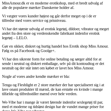
MissAmour.dk er en moderne erotikshop, med et bredt udvalg af
alle de populære mærker Danskerne holder af.
Vi vægter vores kunder højest og går derfor meget op i de er
tilfredse med vores service og prisniveau.
Vi har det største udvalg af erotisk legetøj, dildoer, vibrator og meget
andet fra den store og verdenskendte fabrikant indenfor erotisk
legetøj – LELO.
Gør en sikker, diskret og hurtig handel hos Erotik shop Miss Amour.
Følg os på Facebook og Goolge+.
Vi har den sikreste form for online betaling og sørger altid for at
sende i neutral og diskret emballage, selv på dit kontoudtog er det
neutralt og der står intet om købet er lavet hos Miss Amour.
Nogle af vores andre kendte mærker er bla:
Tenga og Fleshlight er 2 store mærker der har specialiseret sig i at
lave onani produkter til mænd, de kan erstatte en kvinde i mange
tilfælde og tilfredsstiller mænd over hele verden.
We-Vibe har i mange år været førende indenfor sexlegetøj til par,
med et moderne og tidsløst design har de vundet mange priser for