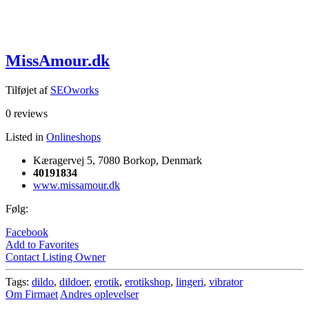
MissAmour.dk
Tilføjet af
SEOworks
0 reviews
Listed in
Onlineshops
Kæragervej 5, 7080 Borkop, Denmark
40191834
www.missamour.dk
Følg:
Facebook
Add to Favorites
Contact Listing Owner
Tags:
dildo
,
dildoer
,
erotik
,
erotikshop
,
lingeri
,
vibrator
Om Firmaet
Andres oplevelser