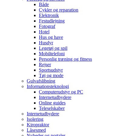
Både
Cykler og reparation
Elektronik
Festudlejning
Fotograf
Hotel
Hus og have
Husdyr
Legetøj og spil
Mobiltelefoni
Personlig træning og fitness
Rejser
Sportsudstyr
Tøj og mode
Gulvafslibning
Informationsteknologi
Computerudstyr og PC
Internetudbydere
Online guides
Teleselskaber
Internetudbydere
Isolering
Kiropraktor
Låsesmed
Nyheder og portaler