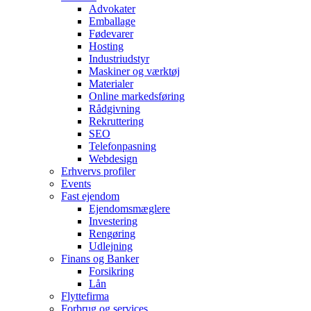
Advokater
Emballage
Fødevarer
Hosting
Industriudstyr
Maskiner og værktøj
Materialer
Online markedsføring
Rådgivning
Rekruttering
SEO
Telefonpasning
Webdesign
Erhvervs profiler
Events
Fast ejendom
Ejendomsmæglere
Investering
Rengøring
Udlejning
Finans og Banker
Forsikring
Lån
Flyttefirma
Forbrug og services