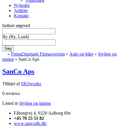
Vinterdæk
Nyheder
Artikler
Kontakt
Indtast søgeord
By
(By, Land)
Søg
»
FirmaDanmark Firmaoversigt
»
Auto og biler
»
Styling og
tuning
»
SanCo Aps
SanCo Aps
Tilføjet af
SEOworks
0 reviews
Listed in
Styling og tuning
Fåborgvej 4, 9220 Aalborg Øst
+45 70 25 51 82
www.sancodk.dk/