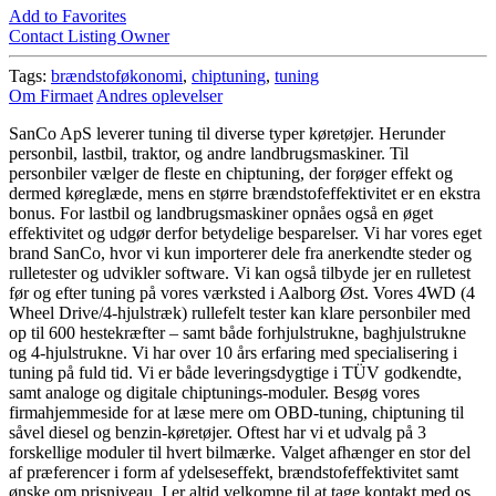
Add to Favorites
Contact Listing Owner
Tags:
brændstoføkonomi
,
chiptuning
,
tuning
Om Firmaet
Andres oplevelser
SanCo ApS leverer tuning til diverse typer køretøjer. Herunder
personbil, lastbil, traktor, og andre landbrugsmaskiner. Til
personbiler vælger de fleste en chiptuning, der forøger effekt og
dermed køreglæde, mens en større brændstofeffektivitet er en ekstra
bonus. For lastbil og landbrugsmaskiner opnåes også en øget
effektivitet og udgør derfor betydelige besparelser. Vi har vores eget
brand SanCo, hvor vi kun importerer dele fra anerkendte steder og
rulletester og udvikler software. Vi kan også tilbyde jer en rulletest
før og efter tuning på vores værksted i Aalborg Øst. Vores 4WD (4
Wheel Drive/4-hjulstræk) rullefelt tester kan klare personbiler med
op til 600 hestekræfter – samt både forhjulstrukne, baghjulstrukne
og 4-hjulstrukne. Vi har over 10 års erfaring med specialisering i
tuning på fuld tid. Vi er både leveringsdygtige i TÜV godkendte,
samt analoge og digitale chiptunings-moduler. Besøg vores
firmahjemmeside for at læse mere om OBD-tuning, chiptuning til
såvel diesel og benzin-køretøjer. Oftest har vi et udvalg på 3
forskellige moduler til hvert bilmærke. Valget afhænger en stor del
af præferencer i form af ydelseseffekt, brændstofeffektivitet samt
ønske om prisniveau. I er altid velkomne til at tage kontakt med os