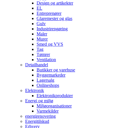
Design og artikekter
EL
Entreprenører
Glaremester og glas
Gulv
Industrirengøring
Maler
Murer
Smed og VVS
Tag
Tømrer
Ventilation
Detailhandel
Butikker og varehuse
Byggemarkeder
Lagersalg
Onlineshops
Elektronik
Elektronikprodukter
Energi og miljø
Miljøorganisationer
Varmekilder
energirenovering
Energitilskud
Erhverv