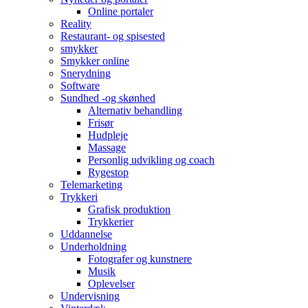
Online portaler
Reality
Restaurant- og spisested
smykker
Smykker online
Snerydning
Software
Sundhed -og skønhed
Alternativ behandling
Frisør
Hudpleje
Massage
Personlig udvikling og coach
Rygestop
Telemarketing
Trykkeri
Grafisk produktion
Trykkerier
Uddannelse
Underholdning
Fotografer og kunstnere
Musik
Oplevelser
Undervisning