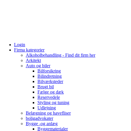
Login
Firma kategorier
Alkoholbehandling - Find dit firm her
Arkitekt
Auto og biler
Bilforsikring
Bilindretning
Bilværksteder
Brugt bil
Fælge og dæk
Reservedele
Styling og tuning
Udlejning
Belægning og havefliser
boligadvokater
Bygge -og anlæg
Byggematerialer