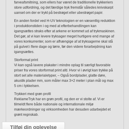
farveafsmitning, som ellers har været de traditionelle trykkeriers
store udfordring, og det færdige tryk fremstår således knivskarpt
uanset om der er trykt på bestrøget eller ubestrøget papir.
En anden fordel ved H-UV teknologien er en væsentlig reduktion
i produktionstiden i og med at efterbehandlingen kan
igangsættes straks efter at arkene er kommet ud af trykmaskinen.
Det gør, at vi kan levere tryksager meget hurtigere end mange af
vores konkurrenter, som er afhængige af at tryksagerne skal stå
på gulvet i flere dage og tørre, før den videre forarbejdning kan
igangsættes.
Storformat print
Vi kan også lavere plakater i mindre oplag til særligt favorable
priser fra vores storformat print afd. Hvor vi i øvrigt kan trykke på
stort set alle materialetyper, – Også bordplader, glatte døre,
akustik plader mm, som måler max 3×2 meter i plan mål og max
5 cm i tykkelsen.
Trykkeri med grøn profil
ReklameTryk har en grøn profil, og den er vi stolte af. Vi er
tilmeldt flere både nationale og internationale miljø
mærkeordninger og virksomheden har desuden udarbejdet et
grønt regnskab.
Tilføj din oplevelse