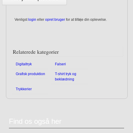
Venligst
login
eller
opret bruger
for at tilføje din oplevelse.
Relaterede kategorier
Digitaltryk
Falseri
Grafisk produktion
T-shirt tryk og
beklædning
Trykkerier
Find os også her