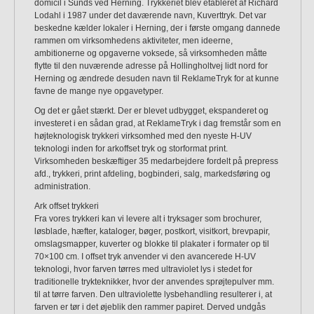
domicil i Sunds ved Herning. Trykkeriet blev etableret af Richard
Lodahl i 1987 under det daværende navn, Kuverttryk. Det var
beskedne kælder lokaler i Herning, der i første omgang dannede
rammen om virksomhedens aktiviteter, men ideerne,
ambitionerne og opgaverne voksede, så virksomheden måtte
flytte til den nuværende adresse på Hollingholtvej lidt nord for
Herning og ændrede desuden navn til ReklameTryk for at kunne
favne de mange nye opgavetyper.
Og det er gået stærkt. Der er blevet udbygget, ekspanderet og
investeret i en sådan grad, at ReklameTryk i dag fremstår som en
højteknologisk trykkeri virksomhed med den nyeste H-UV
teknologi inden for arkoffset tryk og storformat print.
Virksomheden beskæftiger 35 medarbejdere fordelt på prepress
afd., trykkeri, print afdeling, bogbinderi, salg, markedsføring og
administration.
Ark offset trykkeri
Fra vores trykkeri kan vi levere alt i tryksager som brochurer,
løsblade, hæfter, kataloger, bøger, postkort, visitkort, brevpapir,
omslagsmapper, kuverter og blokke til plakater i formater op til
70×100 cm. I offset tryk anvender vi den avancerede H-UV
teknologi, hvor farven tørres med ultraviolet lys i stedet for
traditionelle trykteknikker, hvor der anvendes sprøjtepulver mm.
til at tørre farven. Den ultraviolette lysbehandling resulterer i, at
farven er tør i det øjeblik den rammer papiret. Derved undgås