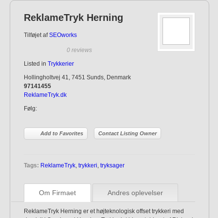
ReklameTryk Herning
Tilføjet af
SEOworks
0 reviews
Listed in
Trykkerier
Hollingholtvej 41, 7451 Sunds, Denmark
97141455
ReklameTryk.dk
Følg:
Add to Favorites
Contact Listing Owner
Tags:
ReklameTryk
,
trykkeri
,
tryksager
Om Firmaet
Andres oplevelser
ReklameTryk Herning er et højteknologisk offset trykkeri med