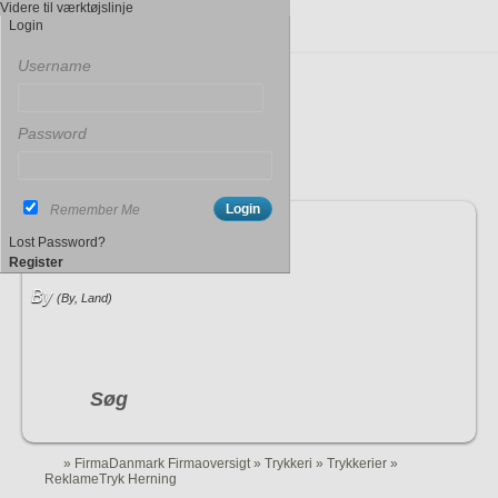
Videre til værktøjslinje
Login
Username
Password
Remember Me
Indtast søgeord
Lost Password?
Register
By
(By, Land)
Søg
»
FirmaDanmark Firmaoversigt
»
Trykkeri
»
Trykkerier
»
ReklameTryk Herning