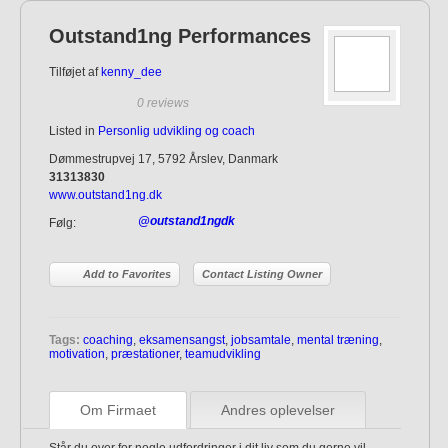
Outstand1ng Performances
Tilføjet af
kenny_dee
0 reviews
Listed in
Personlig udvikling og coach
Dømmestrupvej 17, 5792 Årslev, Danmark
31313830
www.outstand1ng.dk
@outstand1ngdk
Følg:
Add to Favorites
Contact Listing Owner
Tags:
coaching
,
eksamensangst
,
jobsamtale
,
mental træning
,
motivation
,
præstationer
,
teamudvikling
Om Firmaet
Andres oplevelser