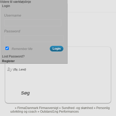
Videre til værktøjslinje
Login
Username
Password
Remember Me
Indtast søgeord
Lost Password?
Register
By
(By, Land)
Søg
»
FirmaDanmark Firmaoversigt
»
Sundhed -og skønhed
»
Personlig
udvikling og coach
»
Outstand1ng Performances