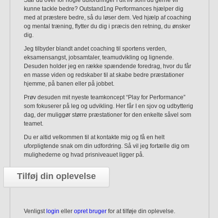
Står du over for nogle udfordringer i dit liv som du gerne vil
kunne tackle bedre? Outstand1ng Performances hjælper dig
med at præstere bedre, så du løser dem. Ved hjælp af coaching
og mental træning, flytter du dig i præcis den retning, du ønsker
dig.
Jeg tilbyder blandt andet coaching til sportens verden,
eksamensangst, jobsamtaler, teamudvikling og lignende.
Desuden holder jeg en række spændende foredrag, hvor du får
en masse viden og redskaber til at skabe bedre præstationer
hjemme, på banen eller på jobbet.
Prøv desuden mit nyeste teamkoncept “Play for Performance”
som fokuserer på leg og udvikling. Her får I en sjov og udbytterig
dag, der muliggør større præstationer for den enkelte såvel som
teamet.
Du er altid velkommen til at kontakte mig og få en helt
uforpligtende snak om din udfordring. Så vil jeg fortælle dig om
mulighederne og hvad prisniveauet ligger på.
Tilføj din oplevelse
Venligst
login
eller
opret bruger
for at tilføje din oplevelse.