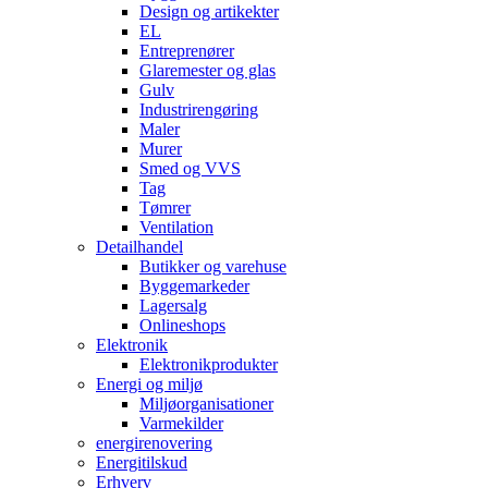
Design og artikekter
EL
Entreprenører
Glaremester og glas
Gulv
Industrirengøring
Maler
Murer
Smed og VVS
Tag
Tømrer
Ventilation
Detailhandel
Butikker og varehuse
Byggemarkeder
Lagersalg
Onlineshops
Elektronik
Elektronikprodukter
Energi og miljø
Miljøorganisationer
Varmekilder
energirenovering
Energitilskud
Erhverv