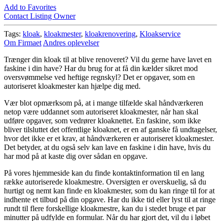
Add to Favorites
Contact Listing Owner
Tags:
kloak
,
kloakmester
,
kloakrenovering
,
Kloakservice
Om Firmaet
Andres oplevelser
Trænger din kloak til at blive renoveret? Vil du gerne have lavet en
faskine i din have? Har du brug for at få din kælder sikret mod
oversvømmelse ved heftige regnskyl? Det er opgaver, som en
autoriseret kloakmester kan hjælpe dig med.
Vær blot opmærksom på, at i mange tilfælde skal håndværkeren
netop være uddannet som autoriseret kloakmester, når han skal
udføre opgaver, som vedrører kloaknettet. En faskine, som ikke
bliver tilsluttet det offentlige kloaknet, er en af ganske få undtagelser,
hvor det ikke er et krav, at håndværkeren er autoriseret kloakmester.
Det betyder, at du også selv kan lave en faskine i din have, hvis du
har mod på at kaste dig over sådan en opgave.
På vores hjemmeside kan du finde kontaktinformation til en lang
række autoriserede kloakmestre. Oversigten er overskuelig, så du
hurtigt og nemt kan finde en kloakmester, som du kan ringe til for at
indhente et tilbud på din opgave. Har du ikke tid eller lyst til at ringe
rundt til flere forskellige kloakmestre, kan du i stedet bruge et par
minutter på udfylde en formular. Når du har gjort det, vil du i løbet