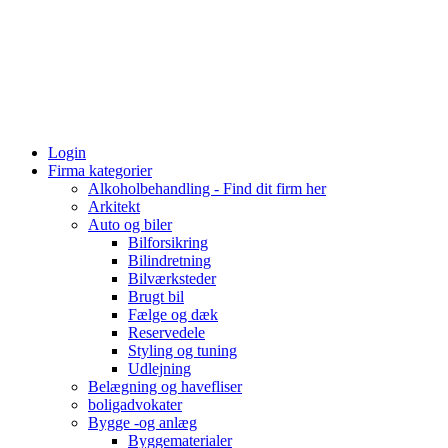
Login
Firma kategorier
Alkoholbehandling - Find dit firm her
Arkitekt
Auto og biler
Bilforsikring
Bilindretning
Bilværksteder
Brugt bil
Fælge og dæk
Reservedele
Styling og tuning
Udlejning
Belægning og havefliser
boligadvokater
Bygge -og anlæg
Byggematerialer