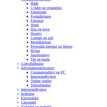
Både
Cykler og reparation
Elektronik
Festudlejning
Fotograf
Hotel
Hus og have
Husdyr
Legetøj og spil
Mobiltelefoni
Personlig træning og fitness
Rejser
Sportsudstyr
Tøj og mode
Gulvafslibning
Informationsteknologi
Computerudstyr og PC
Internetudbydere
Online guides
Teleselskaber
Internetudbydere
Isolering
Kiropraktor
Låsesmed
Nyheder og portaler