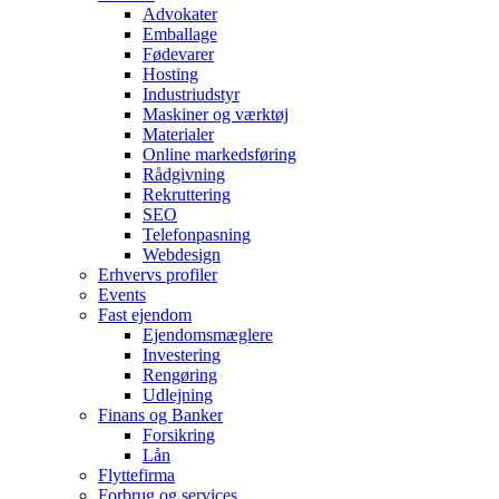
Advokater
Emballage
Fødevarer
Hosting
Industriudstyr
Maskiner og værktøj
Materialer
Online markedsføring
Rådgivning
Rekruttering
SEO
Telefonpasning
Webdesign
Erhvervs profiler
Events
Fast ejendom
Ejendomsmæglere
Investering
Rengøring
Udlejning
Finans og Banker
Forsikring
Lån
Flyttefirma
Forbrug og services