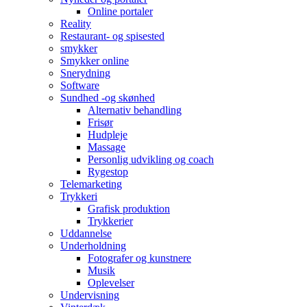
Online portaler
Reality
Restaurant- og spisested
smykker
Smykker online
Snerydning
Software
Sundhed -og skønhed
Alternativ behandling
Frisør
Hudpleje
Massage
Personlig udvikling og coach
Rygestop
Telemarketing
Trykkeri
Grafisk produktion
Trykkerier
Uddannelse
Underholdning
Fotografer og kunstnere
Musik
Oplevelser
Undervisning