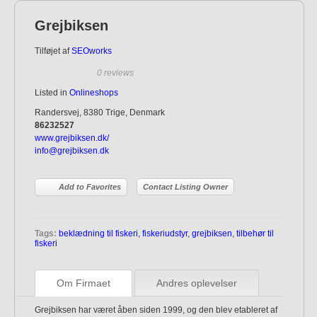
Grejbiksen
Tilføjet af
SEOworks
0 reviews
Listed in
Onlineshops
Randersvej, 8380 Trige, Denmark
86232527
www.grejbiksen.dk/
info@grejbiksen.dk
Add to Favorites
Contact Listing Owner
Tags:
beklædning til fiskeri
,
fiskeriudstyr
,
grejbiksen
,
tilbehør til
fiskeri
Om Firmaet
Andres oplevelser
Grejbiksen har været åben siden 1999, og den blev etableret af