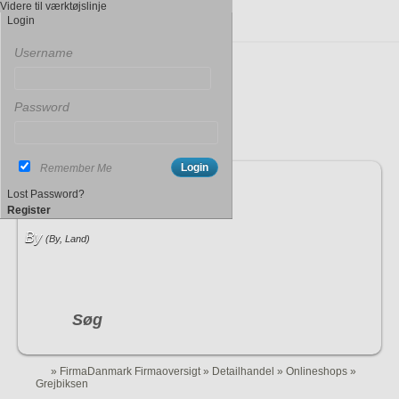
Videre til værktøjslinje
Login
Username
Password
Remember Me
Indtast søgeord
Lost Password?
Register
By
(By, Land)
Søg
»
FirmaDanmark Firmaoversigt
»
Detailhandel
»
Onlineshops
»
Grejbiksen