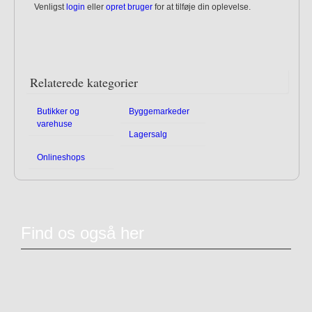
Venligst
login
eller
opret bruger
for at tilføje din oplevelse.
Relaterede kategorier
Butikker og
Byggemarkeder
varehuse
Lagersalg
Onlineshops
Find os også her