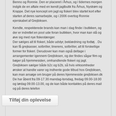
Benno og Ronnie. Den er placeret i Århus, og i tidernes morgen
indgik de en aftale med en kendt jagtbutik fra Århus, Nystrøm og
Krappe. Det nye koncept om jagt og fiskeri blev startet kort efter
starten af deres samarbejde, og i 2006 overtog Ronnie
ejerskabet af Grejbiksen.
Kendte, respekterede brands kan man i dag finde i butikken, og
der er indrettet en pool ude foran butikken, hvor man kan stå og
øve sig med nye fiskestænger.
Der sælges alt til fiskeri, både udstyr, beklædning og fodtøj. . Du
kan få grejkasser, solbriller, linerens, solbriller, alt til forskellige
former for fiskeri. Derudover kan man også deltage i
arrangementer igennem Grejbiksen, og der findes sågar film og
bøger på hjemmesiden, omhandlende fiskeri og jagt.
Grejbiksen sælger både b2c og b2b, så hvis virksomheder
ønsker at handle varer og indhente gode tilbud hos Grejbiksen,
kan man ansøge om bruger på deres hjemmeside grejbiksen.dk
De har åbent fra 09-17.30 mandag-torsdag, fredag 09.00-18.00
og lørdag 09.00-13.00, og de kan både kontaktes på deres mail
og på deres telefon
Tilføj din oplevelse