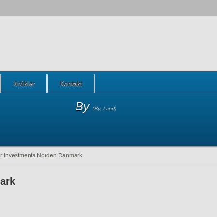
Artikler
Kontakt
By
(By, Land)
er Investments Norden Danmark
ark