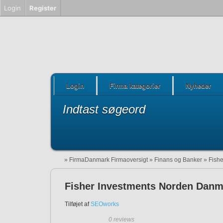
Login
Register
Login
Firma kategorier
Nyheder
Indtast søgeord
»
FirmaDanmark Firmaoversigt
»
Finans og Banker
»
Fish
Fisher Investments Norden Danm
Tilføjet af
SEOworks
0 reviews