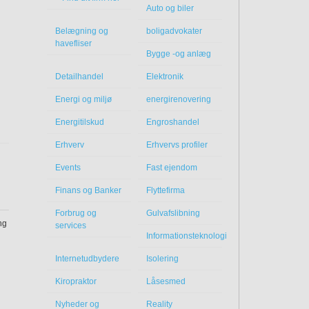
Auto og biler
Belægning og
boligadvokater
havefliser
Bygge -og anlæg
Detailhandel
Elektronik
Energi og miljø
energirenovering
Energitilskud
Engroshandel
Erhverv
Erhvervs profiler
Events
Fast ejendom
Finans og Banker
Flyttefirma
Forbrug og
Gulvafslibning
ng
services
Informationsteknologi
Internetudbydere
Isolering
Kiropraktor
Låsesmed
Nyheder og
Reality