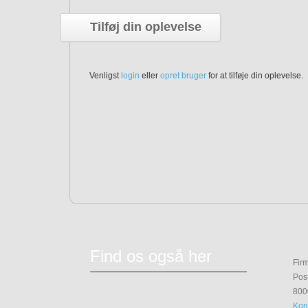
Tilføj din oplevelse
Venligst
login
eller
opret bruger
for at tilføje din oplevelse.
Find os også her
Fir
Pos
800
Kon