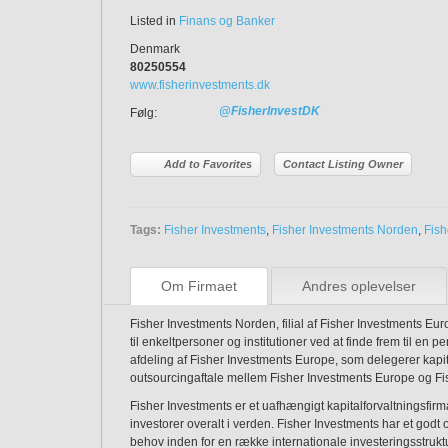
Listed in
Finans og Banker
Denmark
80250554
www.fisherinvestments.dk
@FisherInvestDK
Følg:
Add to Favorites
Contact Listing Owner
Tags:
Fisher Investments
,
Fisher Investments Norden
,
Fis
Om Firmaet
Andres oplevelser
Fisher Investments Norden, filial af Fisher Investments Euro
til enkeltpersoner og institutioner ved at finde frem til en
afdeling af Fisher Investments Europe, som delegerer kapita
outsourcingaftale mellem Fisher Investments Europe og Fi
Fisher Investments er et uafhængigt kapitalforvaltningsfirm
investorer overalt i verden. Fisher Investments har et godt
behov inden for en række internationale investeringsstruktu