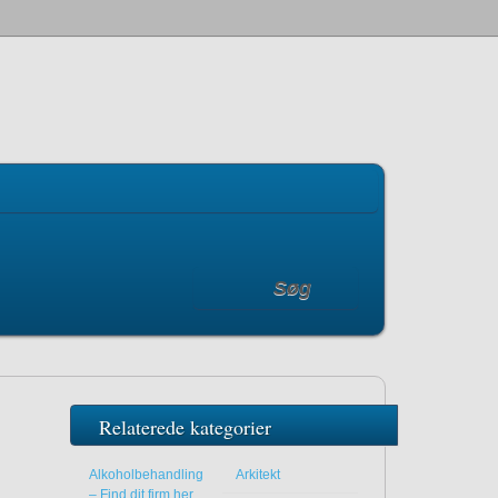
Søg
Relaterede kategorier
Alkoholbehandling
Arkitekt
– Find dit firm her