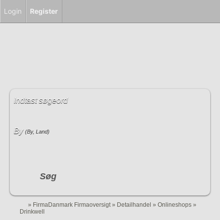
Login
Register
Indtast søgeord
By
(By, Land)
Søg
»
FirmaDanmark Firmaoversigt
»
Detailhandel
»
Onlineshops
»
Drinkwell