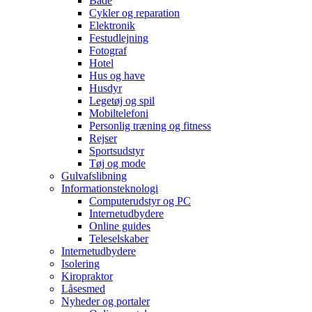
Både
Cykler og reparation
Elektronik
Festudlejning
Fotograf
Hotel
Hus og have
Husdyr
Legetøj og spil
Mobiltelefoni
Personlig træning og fitness
Rejser
Sportsudstyr
Tøj og mode
Gulvafslibning
Informationsteknologi
Computerudstyr og PC
Internetudbydere
Online guides
Teleselskaber
Internetudbydere
Isolering
Kiropraktor
Låsesmed
Nyheder og portaler