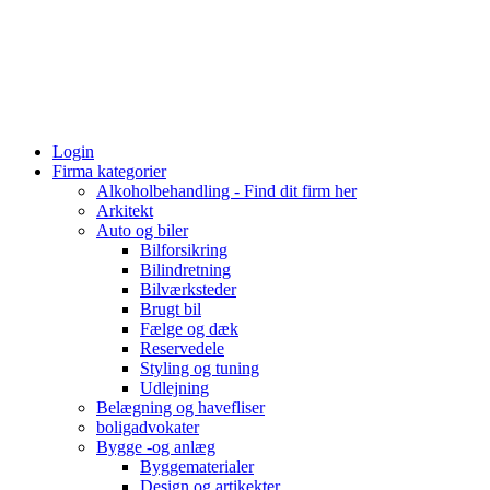
Login
Firma kategorier
Alkoholbehandling - Find dit firm her
Arkitekt
Auto og biler
Bilforsikring
Bilindretning
Bilværksteder
Brugt bil
Fælge og dæk
Reservedele
Styling og tuning
Udlejning
Belægning og havefliser
boligadvokater
Bygge -og anlæg
Byggematerialer
Design og artikekter