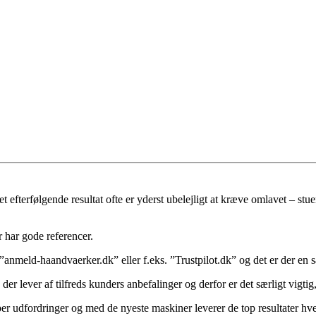
et efterfølgende resultat ofte er yderst ubelejligt at kræve omlavet – st
er har gode referencer.
nmeld-haandvaerker.dk” eller f.eks. ”Trustpilot.dk” og det er der en sæ
r lever af tilfreds kunders anbefalinger og derfor er det særligt vigtig, a
per udfordringer og med de nyeste maskiner leverer de top resultater hv