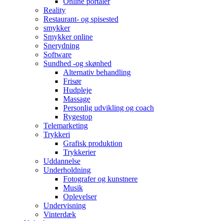
Online portaler
Reality
Restaurant- og spisested
smykker
Smykker online
Snerydning
Software
Sundhed -og skønhed
Alternativ behandling
Frisør
Hudpleje
Massage
Personlig udvikling og coach
Rygestop
Telemarketing
Trykkeri
Grafisk produktion
Trykkerier
Uddannelse
Underholdning
Fotografer og kunstnere
Musik
Oplevelser
Undervisning
Vinterdæk