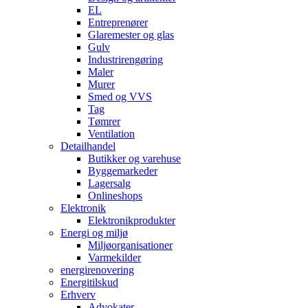
EL
Entreprenører
Glaremester og glas
Gulv
Industrirengøring
Maler
Murer
Smed og VVS
Tag
Tømrer
Ventilation
Detailhandel
Butikker og varehuse
Byggemarkeder
Lagersalg
Onlineshops
Elektronik
Elektronikprodukter
Energi og miljø
Miljøorganisationer
Varmekilder
energirenovering
Energitilskud
Erhverv
Advokater