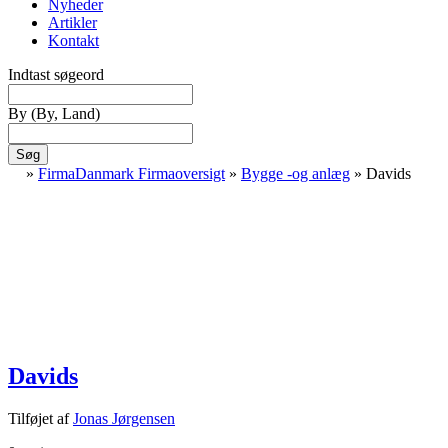
Nyheder
Artikler
Kontakt
Indtast søgeord
By
(By, Land)
Søg
»
FirmaDanmark Firmaoversigt
»
Bygge -og anlæg
»
Davids
Davids
Tilføjet af
Jonas Jørgensen