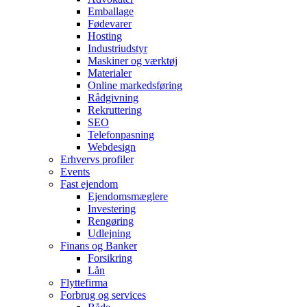
Emballage
Fødevarer
Hosting
Industriudstyr
Maskiner og værktøj
Materialer
Online markedsføring
Rådgivning
Rekruttering
SEO
Telefonpasning
Webdesign
Erhvervs profiler
Events
Fast ejendom
Ejendomsmæglere
Investering
Rengøring
Udlejning
Finans og Banker
Forsikring
Lån
Flyttefirma
Forbrug og services