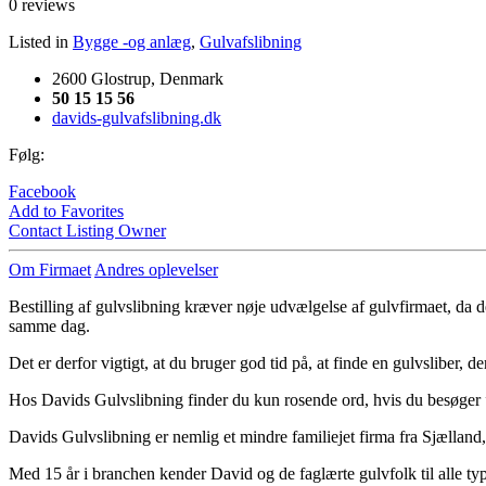
0 reviews
Listed in
Bygge -og anlæg
,
Gulvafslibning
2600 Glostrup, Denmark
50 15 15 56
davids-gulvafslibning.dk
Følg:
Facebook
Add to Favorites
Contact Listing Owner
Om Firmaet
Andres oplevelser
Bestilling af gulvslibning kræver nøje udvælgelse af gulvfirmaet, da d
samme dag.
Det er derfor vigtigt, at du bruger god tid på, at finde en gulvsliber, d
Hos Davids Gulvslibning finder du kun rosende ord, hvis du besøger ”a
Davids Gulvslibning er nemlig et mindre familiejet firma fra Sjælland, de
Med 15 år i branchen kender David og de faglærte gulvfolk til alle ty