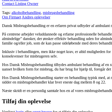
Contact Listing Owner
Tags:
alkoholbehandling
,
misbrugsbehandling
Om Firmaet
Andres oplevelser
Dansk Misbrugsbehandling er en erfaren privat udbyder af ambulant
På centrene arbejder veluddannede og erfarne professionelle behandlere
almindelige” dansker, der ønsker effektiv behandling uden for almin
familie og/eller job, som de kan passe sideløbende med deres behandl
Inklusiv i behandlingen, men ikke noget krav, er altid muligheden for 
konsekvenser for misbrugeren selv.
Hos Dansk Misbrugsbehandling tilbydes ambulant behandling af en ræ
uanset hvilken form for misbrug, du har brug for hjælp til, foregår det 
Hos Dansk Misbrugsbehandling starter en behandling typisk med, at 
sidder en misbrugsbehandler klar hver eneste dag mellem 8 og 22.
Næste skridt er en personlig samtale hos en af vores misbrugsbehandler
Tilføj din oplevelse
Venligst
login
eller
opret bruger
for at tilføje din oplevelse.