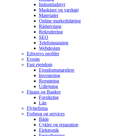
Industriudstyr
Maskiner og værktøj
Materialer
Online markedsføring
Rådgivning
Rekruttering
SEO
Telefonpasning
Webdesign
Erhvervs profiler
Events
Fast ejendom
Ejendomsmæglere
Investering
Rengøring
Udlejning
Finans og Banker
Forsikring
Lån
Flyttefirma
Forbrug og services
Både
Cykler og reparation
Elektronik
Festudlejning