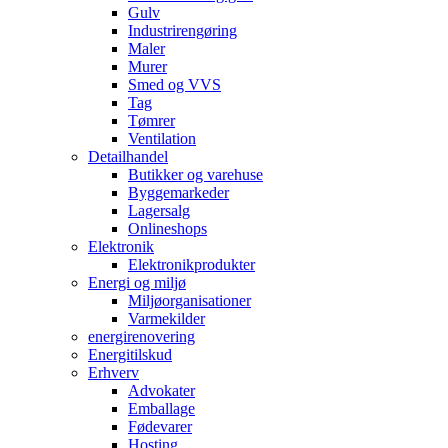
Gulv
Industrirengøring
Maler
Murer
Smed og VVS
Tag
Tømrer
Ventilation
Detailhandel
Butikker og varehuse
Byggemarkeder
Lagersalg
Onlineshops
Elektronik
Elektronikprodukter
Energi og miljø
Miljøorganisationer
Varmekilder
energirenovering
Energitilskud
Erhverv
Advokater
Emballage
Fødevarer
Hosting