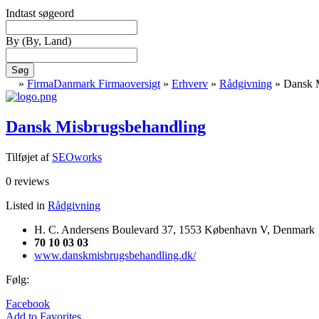
Indtast søgeord
By
(By, Land)
Søg
»
FirmaDanmark Firmaoversigt
»
Erhverv
»
Rådgivning
»
Dansk 
Dansk Misbrugsbehandling
Tilføjet af
SEOworks
0 reviews
Listed in
Rådgivning
H. C. Andersens Boulevard 37, 1553 København V, Denmark
70 10 03 03
www.danskmisbrugsbehandling.dk/
Følg:
Facebook
Add to Favorites