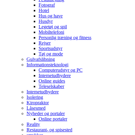
Fotograf
Hotel
Hus og have
Husdyr
Legetøj og spil
Mobiltelefoni
Personlig træning og fitness
Rejser
Sportsudstyr
Tøj og mode
Gulvafslibning
Informationsteknologi
Computerudstyr og PC
Internetudbydere
Online guides
Teleselskaber
Internetudbydere
Isolering
Kiropraktor
Låsesmed
Nyheder og portaler
Online portaler
Reality
Restaurant- og spisested