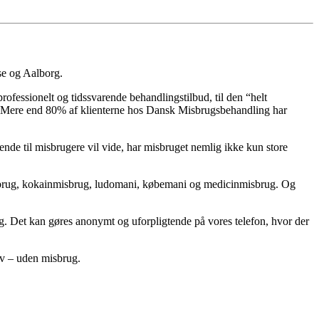
se og Aalborg.
rofessionelt og tidssvarende behandlingstilbud, til den “helt
de. Mere end 80% af klienterne hos Dansk Misbrugsbehandling har
ende til misbrugere vil vide, har misbruget nemlig ikke kun store
misbrug, kokainmisbrug, ludomani, købemani og medicinmisbrug. Og
 Det kan gøres anonymt og uforpligtende på vores telefon, hvor der
liv – uden misbrug.