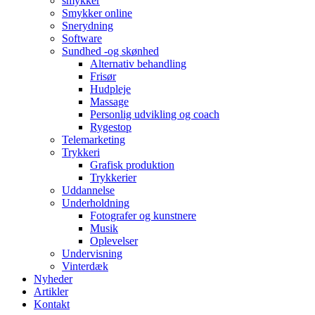
smykker
Smykker online
Snerydning
Software
Sundhed -og skønhed
Alternativ behandling
Frisør
Hudpleje
Massage
Personlig udvikling og coach
Rygestop
Telemarketing
Trykkeri
Grafisk produktion
Trykkerier
Uddannelse
Underholdning
Fotografer og kunstnere
Musik
Oplevelser
Undervisning
Vinterdæk
Nyheder
Artikler
Kontakt