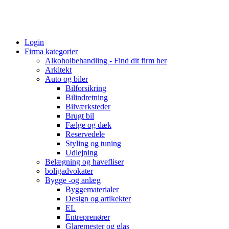
Login
Firma kategorier
Alkoholbehandling - Find dit firm her
Arkitekt
Auto og biler
Bilforsikring
Bilindretning
Bilværksteder
Brugt bil
Fælge og dæk
Reservedele
Styling og tuning
Udlejning
Belægning og havefliser
boligadvokater
Bygge -og anlæg
Byggematerialer
Design og artikekter
EL
Entreprenører
Glaremester og glas