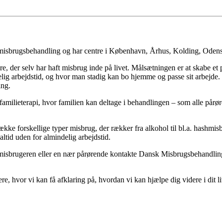
 misbrugsbehandling og har centre i København, Århus, Kolding, Oden
, der selv har haft misbrug inde på livet. Målsætningen er at skabe et p
delig arbejdstid, og hvor man stadig kan bo hjemme og passe sit arbej
ing.
familieterapi, hvor familien kan deltage i behandlingen – som alle pårør
kke forskellige typer misbrug, der rækker fra alkohol til bl.a. hash
altid uden for almindelig arbejdstid.
misbrugeren eller en nær pårørende kontakte Dansk Misbrugsbehandling.
e, hvor vi kan få afklaring på, hvordan vi kan hjælpe dig videre i dit 