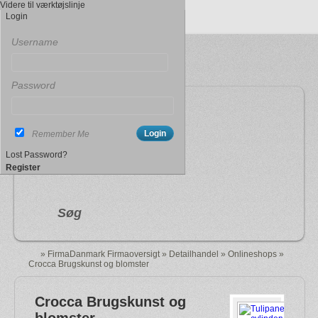
Videre til værktøjslinje
Login
Username
Password
Indtast søgeord
Remember Me
By
(By, Land)
Lost Password?
Register
Søg
»
FirmaDanmark Firmaoversigt
»
Detailhandel
»
Onlineshops
»
Crocca Brugskunst og blomster
Crocca Brugskunst og