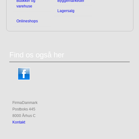
Butikker og
Byggemarkeder
varehuse
Lagersalg
Onlineshops
Find os også her
FirmaDanmark
Postboks 445
8000 Århus C
Kontakt