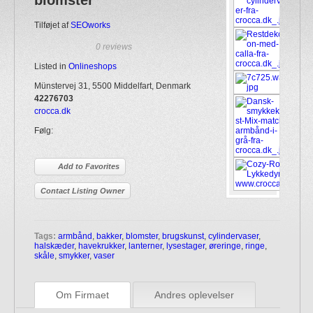
blomster
Tilføjet af
SEOworks
0 reviews
Listed in
Onlineshops
Münstervej 31, 5500 Middelfart, Denmark
42276703
crocca.dk
Følg:
Add to Favorites
Contact Listing Owner
Tags:
armbånd
,
bakker
,
blomster
,
brugskunst
,
cylindervaser
,
halskæder
,
havekrukker
,
lanterner
,
lysestager
,
øreringe
,
ringe
,
skåle
,
smykker
,
vaser
Om Firmaet
Andres oplevelser