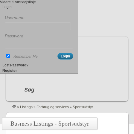
Videre til værktøjslinje
Login
Username
Password
Indtast søgeord
Remember Me
By
(By, Land)
Lost Password?
Register
Søg
»
Listings
»
Forbrug og services
»
Sportsudstyr
Business Listings - Sportsudstyr