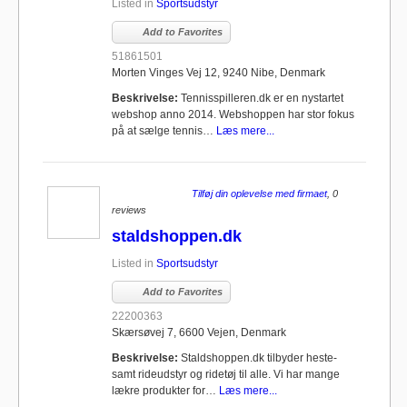
Listed in
Sportsudstyr
Add to Favorites
51861501
Morten Vinges Vej 12, 9240 Nibe, Denmark
Beskrivelse:
Tennisspilleren.dk er en nystartet
webshop anno 2014. Webshoppen har stor fokus
på at sælge tennis…
Læs mere...
Tilføj din oplevelse med firmaet
, 0
reviews
staldshoppen.dk
Listed in
Sportsudstyr
Add to Favorites
22200363
Skærsøvej 7, 6600 Vejen, Denmark
Beskrivelse:
Staldshoppen.dk tilbyder heste-
samt rideudstyr og ridetøj til alle. Vi har mange
lækre produkter for…
Læs mere...