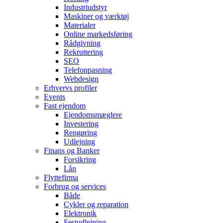
Industriudstyr
Maskiner og værktøj
Materialer
Online markedsføring
Rådgivning
Rekruttering
SEO
Telefonpasning
Webdesign
Erhvervs profiler
Events
Fast ejendom
Ejendomsmæglere
Investering
Rengøring
Udlejning
Finans og Banker
Forsikring
Lån
Flyttefirma
Forbrug og services
Både
Cykler og reparation
Elektronik
Festudlejning