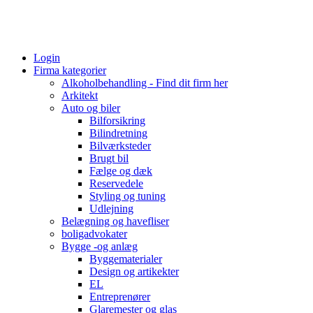
Login
Firma kategorier
Alkoholbehandling - Find dit firm her
Arkitekt
Auto og biler
Bilforsikring
Bilindretning
Bilværksteder
Brugt bil
Fælge og dæk
Reservedele
Styling og tuning
Udlejning
Belægning og havefliser
boligadvokater
Bygge -og anlæg
Byggematerialer
Design og artikekter
EL
Entreprenører
Glaremester og glas