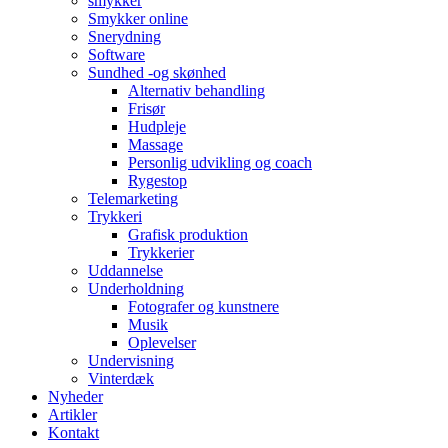
smykker
Smykker online
Snerydning
Software
Sundhed -og skønhed
Alternativ behandling
Frisør
Hudpleje
Massage
Personlig udvikling og coach
Rygestop
Telemarketing
Trykkeri
Grafisk produktion
Trykkerier
Uddannelse
Underholdning
Fotografer og kunstnere
Musik
Oplevelser
Undervisning
Vinterdæk
Nyheder
Artikler
Kontakt