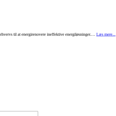
 erhvervs til at energirenovere ineffektive energiløsninger.…
Læs mere...