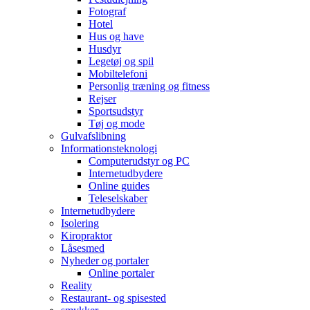
Fotograf
Hotel
Hus og have
Husdyr
Legetøj og spil
Mobiltelefoni
Personlig træning og fitness
Rejser
Sportsudstyr
Tøj og mode
Gulvafslibning
Informationsteknologi
Computerudstyr og PC
Internetudbydere
Online guides
Teleselskaber
Internetudbydere
Isolering
Kiropraktor
Låsesmed
Nyheder og portaler
Online portaler
Reality
Restaurant- og spisested