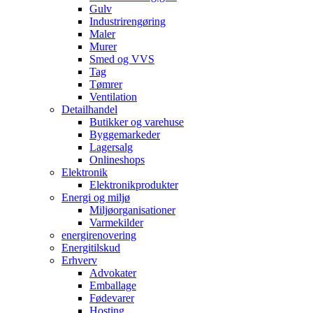
Gulv
Industrirengøring
Maler
Murer
Smed og VVS
Tag
Tømrer
Ventilation
Detailhandel
Butikker og varehuse
Byggemarkeder
Lagersalg
Onlineshops
Elektronik
Elektronikprodukter
Energi og miljø
Miljøorganisationer
Varmekilder
energirenovering
Energitilskud
Erhverv
Advokater
Emballage
Fødevarer
Hosting