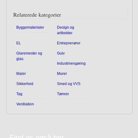
Relaterede kategorier
Byggematerialer
Design og
artikekter
EL
Entreprenører
Glaremester og
Gulv
glas
Industrirengøring
Maler
Murer
Sikkerhed
Smed og VVS
Tag
Tømrer
Ventilation
Find os også her