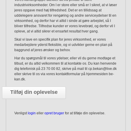
industrivirksomheder. Om I er store eller små er I sikret, at vi løser
jeres opgave med høj tilfredshed. Det er en tillidssag at
uddelegere ansvaret for rengøring og andre serviceydelser til en
virksomhed, og derfor har vi altid i sinde at gøre arbejdet, så I
bliver tilfredse. Tilfredse kunder er vores levebrød, og derfor vil I
opleve, at vi altid sikrer et ensartet resultat hver gang.
Skal vi lave en specifik plan for jeres virksomhed, er vores
medarbejdere yderst fleksible, og vi udvikler gerne en plan på
baggrund af jeres ønsker og behov.
Har du spørgsmål til vores ydelser, eller vil du gerne modtage et
tilbud, er du altid velkommen til at kontakte os. Du kan henvende
dig telefonisk på 23 70 00 82, skrive på mail til cp.bekan@live.dk
eller skrive til os via vores kontaktformular på hjemmesiden be-
kan.dk.
Tilføj din oplevelse
Venligst
login
eller
opret bruger
for at tilføje din oplevelse.