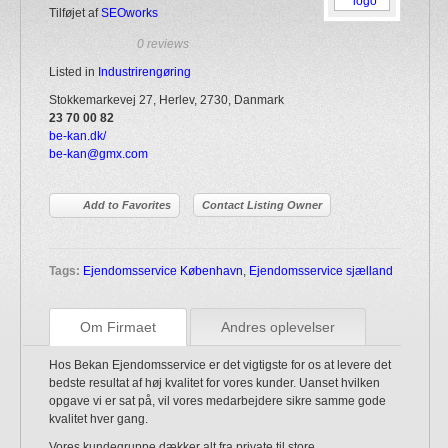
Tilføjet af
SEOworks
0 reviews
Listed in
Industrirengøring
Stokkemarkevej 27, Herlev, 2730, Danmark
23 70 00 82
be-kan.dk/
be-kan@gmx.com
Add to Favorites
Contact Listing Owner
Tags:
Ejendomsservice København
,
Ejendomsservice sjælland
Om Firmaet
Andres oplevelser
Hos Bekan Ejendomsservice er det vigtigste for os at levere det
bedste resultat af høj kvalitet for vores kunder. Uanset hvilken
opgave vi er sat på, vil vores medarbejdere sikre samme gode
kvalitet hver gang.
Vores kundegruppe dækker alt fra private til store