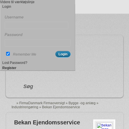
Videre til værktøjslinje
Login
Username
Password
Indtast søgeord
Remember Me
By
(By, Land)
Lost Password?
Register
Søg
»
FirmaDanmark Firmaoversigt
»
Bygge -og anlæg
»
Industrirengøring
»
Bekan Ejendomsservice
Bekan Ejendomsservice