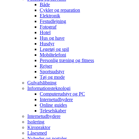
Både
Cykler og reparation
Elektronik
Festudlejning
Fotograf
Hotel
Hus og have
Husdyr
Legetøj og spil
Mobiltelefoni
Personlig træning og fitness
Rejser
Sportsudstyr
Tøj og mode
Gulvafslibning
Informationsteknologi
Computerudstyr og PC
Internetudbydere
Online guides
Teleselskaber
Internetudbydere
Isolering
Kiropraktor
Låsesmed
Nyheder og portaler