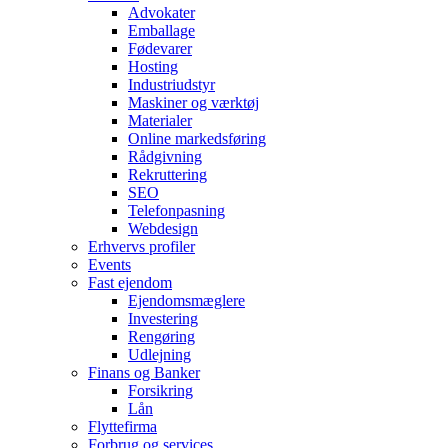
Advokater
Emballage
Fødevarer
Hosting
Industriudstyr
Maskiner og værktøj
Materialer
Online markedsføring
Rådgivning
Rekruttering
SEO
Telefonpasning
Webdesign
Erhvervs profiler
Events
Fast ejendom
Ejendomsmæglere
Investering
Rengøring
Udlejning
Finans og Banker
Forsikring
Lån
Flyttefirma
Forbrug og services