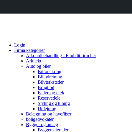
Login
Firma kategorier
Alkoholbehandling - Find dit firm her
Arkitekt
Auto og biler
Bilforsikring
Bilindretning
Bilværksteder
Brugt bil
Fælge og dæk
Reservedele
Styling og tuning
Udlejning
Belægning og havefliser
boligadvokater
Bygge -og anlæg
Byggematerialer