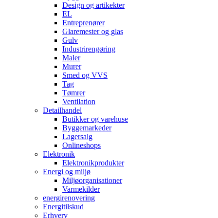
Design og artikekter
EL
Entreprenører
Glaremester og glas
Gulv
Industrirengøring
Maler
Murer
Smed og VVS
Tag
Tømrer
Ventilation
Detailhandel
Butikker og varehuse
Byggemarkeder
Lagersalg
Onlineshops
Elektronik
Elektronikprodukter
Energi og miljø
Miljøorganisationer
Varmekilder
energirenovering
Energitilskud
Erhverv