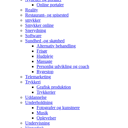
Online portaler
Reality
Restaurant- og spisested
smykker
Smykker online
Snerydning
Software
Sundhed -og skønhed
Alternativ behandling
Frisør
Hudpleje
Massage
Personlig udvikling og coach
Rygestop
Telemarketing
Trykkeri
Grafisk produktion
Trykkerier
Uddannelse
Underholdning
Fotografer og kunstnere
Musik
Oplevelser
Undervisning