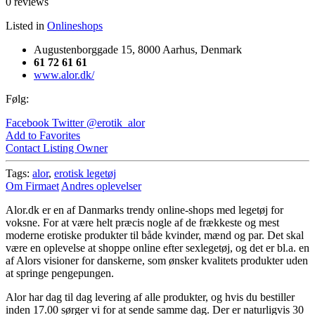
0 reviews
Listed in
Onlineshops
Augustenborggade 15, 8000 Aarhus, Denmark
61 72 61 61
www.alor.dk/
Følg:
Facebook
Twitter
@erotik_alor
Add to Favorites
Contact Listing Owner
Tags:
alor
,
erotisk legetøj
Om Firmaet
Andres oplevelser
Alor.dk er en af Danmarks trendy online-shops med legetøj for
voksne. For at være helt præcis nogle af de frækkeste og mest
moderne erotiske produkter til både kvinder, mænd og par. Det skal
være en oplevelse at shoppe online efter sexlegetøj, og det er bl.a. en
af Alors visioner for danskerne, som ønsker kvalitets produkter uden
at springe pengepungen.
Alor har dag til dag levering af alle produkter, og hvis du bestiller
inden 17.00 sørger vi for at sende samme dag. Der er naturligvis 30