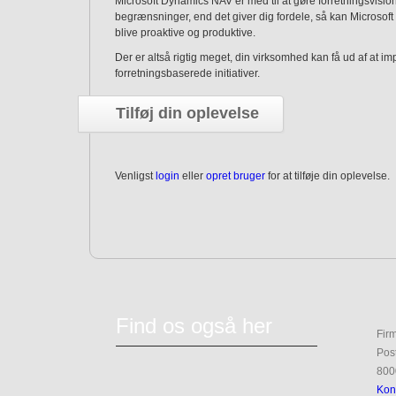
Microsoft Dynamics NAV er med til at gøre forretningsvision
begrænsninger, end det giver dig fordele, så kan Microsof
blive proaktive og produktive.
Der er altså rigtig meget, din virksomhed kan få ud af at 
forretningsbaserede initiativer.
Tilføj din oplevelse
Venligst
login
eller
opret bruger
for at tilføje din oplevelse.
Find os også her
Fir
Pos
800
Kon