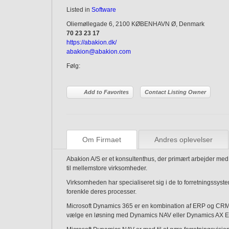
Listed in
Software
Oliemøllegade 6, 2100 KØBENHAVN Ø, Denmark
70 23 23 17
https://abakion.dk/
abakion@abakion.com
Følg:
Add to Favorites
Contact Listing Owner
Om Firmaet
Andres oplevelser
Abakion A/S er et konsultenthus, der primært arbejder med 
til mellemstore virksomheder.
Virksomheden har specialiseret sig i de to forretningss
forenkle deres processer.
Microsoft Dynamics 365 er en kombination af ERP og CRM, 
vælge en løsning med Dynamics NAV eller Dynamics AX E