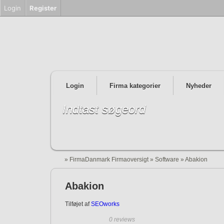
Login
Register
Login
Firma kategorier
Nyheder
Indtast søgeord
»
FirmaDanmark Firmaoversigt
»
Software
»
Abakion
Abakion
Tilføjet af
SEOworks
0 reviews