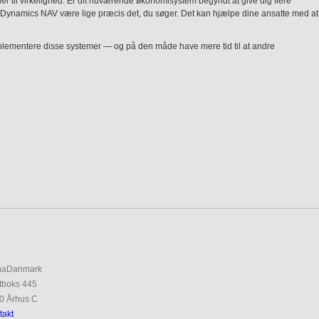
er til virkelighed. Er dit nuværende økonomisystem begyndt at give dig flere
t Dynamics NAV være lige præcis det, du søger. Det kan hjælpe dine ansatte med at
implementere disse systemer — og på den måde have mere tid til at andre
maDanmark
tboks 445
0 Århus C
takt