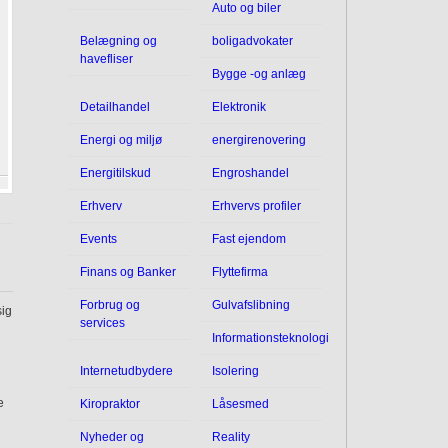
Auto og biler
Belægning og
boligadvokater
havefliser
Bygge -og anlæg
Detailhandel
Elektronik
Energi og miljø
energirenovering
Energitilskud
Engroshandel
Erhverv
Erhvervs profiler
Events
Fast ejendom
Finans og Banker
Flyttefirma
Forbrug og
Gulvafslibning
sig
services
Informationsteknologi
Internetudbydere
Isolering
e
Kiropraktor
Låsesmed
Nyheder og
Reality