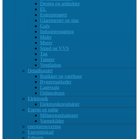
Design og artikekter
EL
Entreprenører
Glaremester og glas
Gulv
Industrirengøring
Maler
Murer
Smed og VVS
Tag
Tømrer
Ventilation
Detailhandel
Butikker og varehuse
Byggemarkeder
Lagersalg
Onlineshops
Elektronik
Elektronikprodukter
Energi og miljø
Miljøorganisationer
Varmekilder
energirenovering
Energitilskud
Erhverv