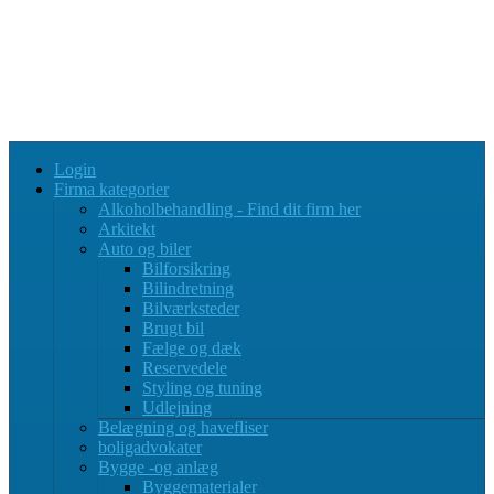
Login
Firma kategorier
Alkoholbehandling - Find dit firm her
Arkitekt
Auto og biler
Bilforsikring
Bilindretning
Bilværksteder
Brugt bil
Fælge og dæk
Reservedele
Styling og tuning
Udlejning
Belægning og havefliser
boligadvokater
Bygge -og anlæg
Byggematerialer