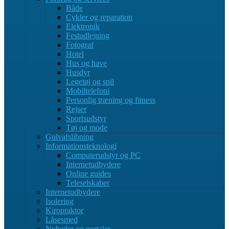
Både
Cykler og reparation
Elektronik
Festudlejning
Fotograf
Hotel
Hus og have
Husdyr
Legetøj og spil
Mobiltelefoni
Personlig træning og fitness
Rejser
Sportsudstyr
Tøj og mode
Gulvafslibning
Informationsteknologi
Computerudstyr og PC
Internetudbydere
Online guides
Teleselskaber
Internetudbydere
Isolering
Kiropraktor
Låsesmed
Nyheder og portaler