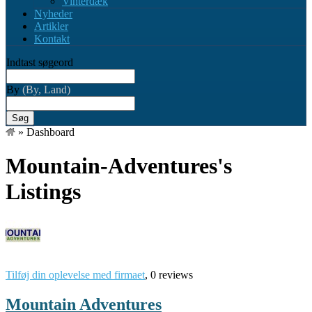
Vinterdæk
Nyheder
Artikler
Kontakt
Indtast søgeord
By
(By, Land)
Søg
»
Dashboard
Mountain-Adventures's
Listings
Tilføj din oplevelse med firmaet
, 0 reviews
Mountain Adventures