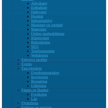
Advokater
Emballage
Fødevarer
Hosting
Industriudstyr
Maskiner og værktøj
Materialer
Online markedsføring
Rådgivning
Rekruttering
SEO
Telefonpasning
Webdesign
Erhvervs profiler
Events
Fast ejendom
Ejendomsmæglere
Investering
Rengøring
Udlejning
Finans og Banker
Forsikring
Lån
Flyttefirma
Forbrug og services