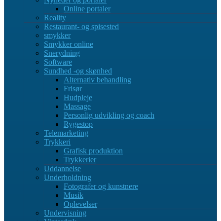
Online portaler
Reality
Restaurant- og spisested
smykker
Smykker online
Snerydning
Software
Sundhed -og skønhed
Alternativ behandling
Frisør
Hudpleje
Massage
Personlig udvikling og coach
Rygestop
Telemarketing
Trykkeri
Grafisk produktion
Trykkerier
Uddannelse
Underholdning
Fotografer og kunstnere
Musik
Oplevelser
Undervisning