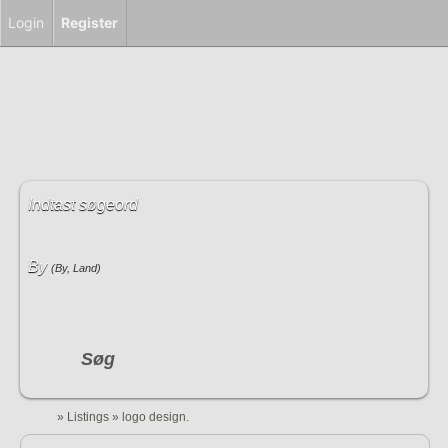
Login
Register
Indtast søgeord
By
(By, Land)
Søg
»
Listings
»
logo design.