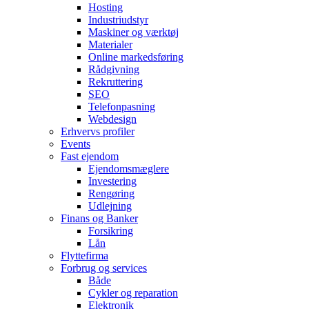
Hosting
Industriudstyr
Maskiner og værktøj
Materialer
Online markedsføring
Rådgivning
Rekruttering
SEO
Telefonpasning
Webdesign
Erhvervs profiler
Events
Fast ejendom
Ejendomsmæglere
Investering
Rengøring
Udlejning
Finans og Banker
Forsikring
Lån
Flyttefirma
Forbrug og services
Både
Cykler og reparation
Elektronik