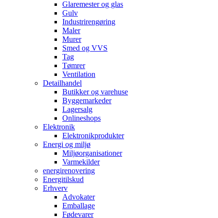
Glaremester og glas
Gulv
Industrirengøring
Maler
Murer
Smed og VVS
Tag
Tømrer
Ventilation
Detailhandel
Butikker og varehuse
Byggemarkeder
Lagersalg
Onlineshops
Elektronik
Elektronikprodukter
Energi og miljø
Miljøorganisationer
Varmekilder
energirenovering
Energitilskud
Erhverv
Advokater
Emballage
Fødevarer