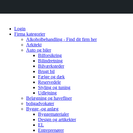
Login
Firma kategorier
Alkoholbehandling - Find dit firm her
Arkitekt
Auto og biler
Bilforsikring
Bilindretning
Bilværksteder
Brugt bil
Fælge og dæk
Reservedele
Styling og tuning
Udlejning
Belægning og havefliser
boligadvokater
Bygge -og anlæg
Byggematerialer
Design og artikekter
EL
Entreprenører