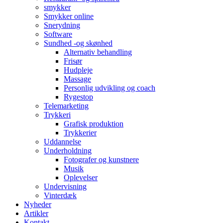
smykker
Smykker online
Snerydning
Software
Sundhed -og skønhed
Alternativ behandling
Frisør
Hudpleje
Massage
Personlig udvikling og coach
Rygestop
Telemarketing
Trykkeri
Grafisk produktion
Trykkerier
Uddannelse
Underholdning
Fotografer og kunstnere
Musik
Oplevelser
Undervisning
Vinterdæk
Nyheder
Artikler
Kontakt