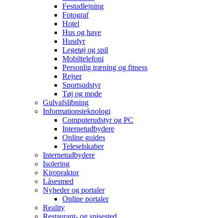
Festudlejning
Fotograf
Hotel
Hus og have
Husdyr
Legetøj og spil
Mobiltelefoni
Personlig træning og fitness
Rejser
Sportsudstyr
Tøj og mode
Gulvafslibning
Informationsteknologi
Computerudstyr og PC
Internetudbydere
Online guides
Teleselskaber
Internetudbydere
Isolering
Kiropraktor
Låsesmed
Nyheder og portaler
Online portaler
Reality
Restaurant- og spisested