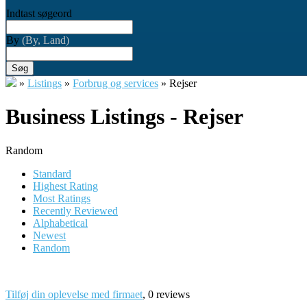
Indtast søgeord
By
(By, Land)
Søg
»
Listings
»
Forbrug og services
»
Rejser
Business Listings - Rejser
Random
Standard
Highest Rating
Most Ratings
Recently Reviewed
Alphabetical
Newest
Random
Tilføj din oplevelse med firmaet
, 0 reviews