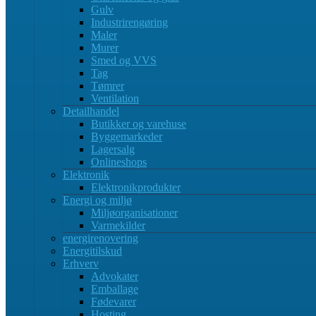
Gulv
Industrirengøring
Maler
Murer
Smed og VVS
Tag
Tømrer
Ventilation
Detailhandel
Butikker og varehuse
Byggemarkeder
Lagersalg
Onlineshops
Elektronik
Elektronikprodukter
Energi og miljø
Miljøorganisationer
Varmekilder
energirenovering
Energitilskud
Erhverv
Advokater
Emballage
Fødevarer
Hosting