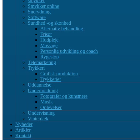
smykker
Smykker online
Snerydning
Software
Sundhed -og skønhed
Alternativ behandling
Frisør
Hudpleje
Massage
Personlig udvikling og coach
Rygestop
Telemarketing
Trykkeri
Grafisk produktion
Trykkerier
Uddannelse
Underholdning
Fotografer og kunstnere
Musik
Oplevelser
Undervisning
Vinterdæk
Nyheder
Artikler
Kontakt