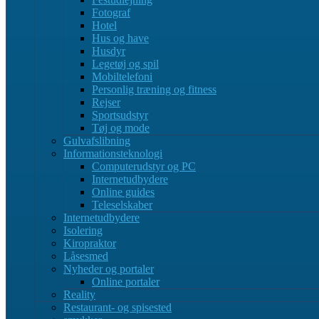
Fotograf
Hotel
Hus og have
Husdyr
Legetøj og spil
Mobiltelefoni
Personlig træning og fitness
Rejser
Sportsudstyr
Tøj og mode
Gulvafslibning
Informationsteknologi
Computerudstyr og PC
Internetudbydere
Online guides
Teleselskaber
Internetudbydere
Isolering
Kiropraktor
Låsesmed
Nyheder og portaler
Online portaler
Reality
Restaurant- og spisested