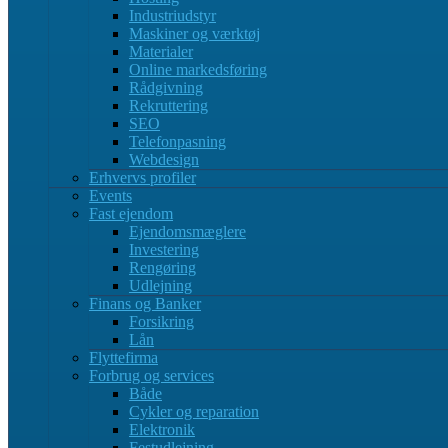
Industriudstyr
Maskiner og værktøj
Materialer
Online markedsføring
Rådgivning
Rekruttering
SEO
Telefonpasning
Webdesign
Erhvervs profiler
Events
Fast ejendom
Ejendomsmæglere
Investering
Rengøring
Udlejning
Finans og Banker
Forsikring
Lån
Flyttefirma
Forbrug og services
Både
Cykler og reparation
Elektronik
Festudlejning