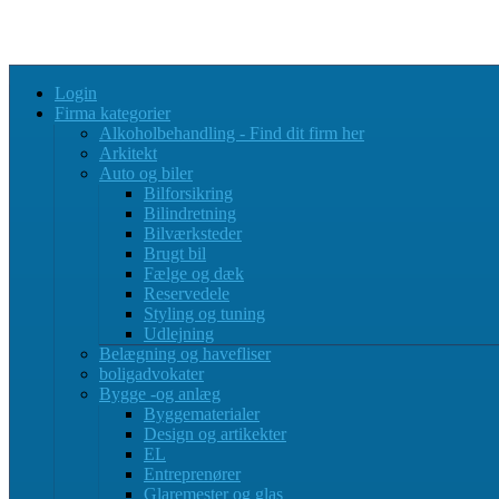
Login
Firma kategorier
Alkoholbehandling - Find dit firm her
Arkitekt
Auto og biler
Bilforsikring
Bilindretning
Bilværksteder
Brugt bil
Fælge og dæk
Reservedele
Styling og tuning
Udlejning
Belægning og havefliser
boligadvokater
Bygge -og anlæg
Byggematerialer
Design og artikekter
EL
Entreprenører
Glaremester og glas